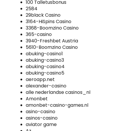
100 Talletusbonus
2584
29black Casino
3164-HiSpins Casino
3368-Boomzino Casino
365-casino
3940-Freshbet Austria
5610-Boomzino Casino
abuking-casino1
abuking-casino3
abuking-casino4
abuking-casino5
aeroapp.net
alexander-casino
alle nederlandse casinos_nl
Amonbet
amonbet-casino-games.nl
asino-casino
asinos-casino
aviator game
Az