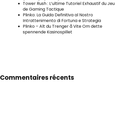
Tower Rush : L’ultime Tutoriel Exhaustif du Jeu
de Gaming Tactique
Plinko: La Guida Definitiva al Nostro
Intrattenimento di Fortuna e Strategia
Plinko – Alt du Trenger å Vite Om dette
spennende Kasinospillet
Commentaires récents