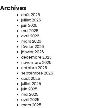
Archives
août 2026
juillet 2026
juin 2026
mai 2026
avril 2026
mars 2026
février 2026
janvier 2026
décembre 2025
novembre 2025
octobre 2025
septembre 2025
août 2025
juillet 2025
juin 2025
mai 2025
avril 2025
mars 2025