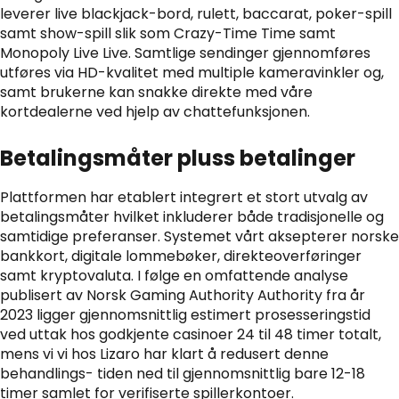
leverer live blackjack-bord, rulett, baccarat, poker-spill
samt show-spill slik som Crazy-Time Time samt
Monopoly Live Live. Samtlige sendinger gjennomføres
utføres via HD-kvalitet med multiple kameravinkler og,
samt brukerne kan snakke direkte med våre
kortdealerne ved hjelp av chattefunksjonen.
Betalingsmåter pluss betalinger
Plattformen har etablert integrert et stort utvalg av
betalingsmåter hvilket inkluderer både tradisjonelle og
samtidige preferanser. Systemet vårt aksepterer norske
bankkort, digitale lommebøker, direkteoverføringer
samt kryptovaluta. I følge en omfattende analyse
publisert av Norsk Gaming Authority Authority fra år
2023 ligger gjennomsnittlig estimert prosesseringstid
ved uttak hos godkjente casinoer 24 til 48 timer totalt,
mens vi vi hos Lizaro har klart å redusert denne
behandlings- tiden ned til gjennomsnittlig bare 12-18
timer samlet for verifiserte spillerkontoer.