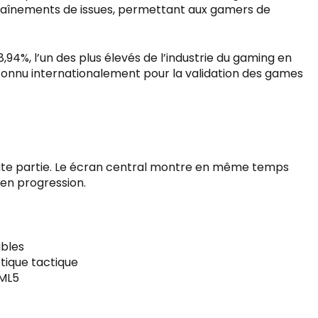
haînements de issues, permettant aux gamers de
.
94%, l’un des plus élevés de l’industrie du gaming en
onnu internationalement pour la validation des games
 toute partie. Le écran central montre en même temps
e en progression.
ables
tique tactique
TML5