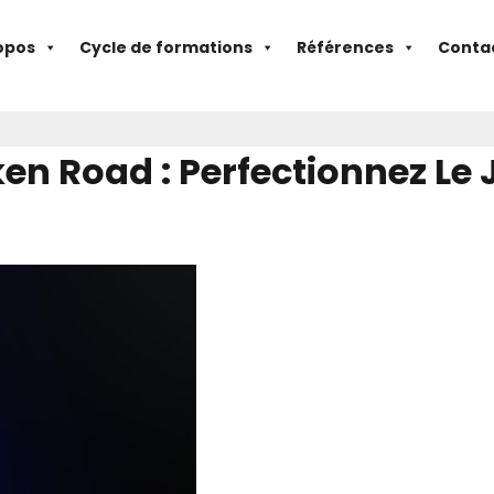
opos
Cycle de formations
Références
Conta
icken Road : Perfectionnez 