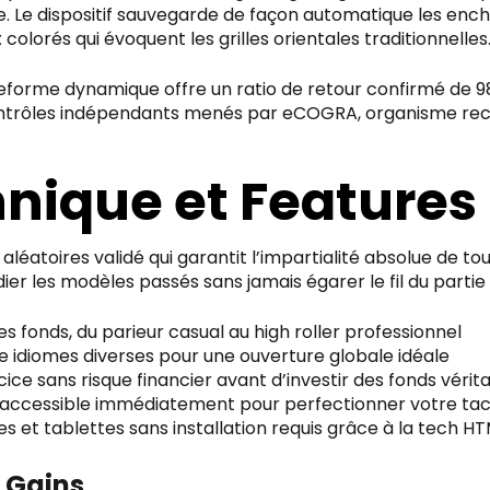
 Le dispositif sauvegarde de façon automatique les enc
 colorés qui évoquent les grilles orientales traditionnelles
eforme dynamique offre un ratio de retour confirmé de 98,
contrôles indépendants menés par eCOGRA, organisme rec
nique et Features
 aléatoires validé qui garantit l’impartialité absolue de
tudier les modèles passés sans jamais égarer le fil du parti
les fonds, du parieur casual au high roller professionnel
e idiomes diverses pour une ouverture globale idéale
cice sans risque financier avant d’investir des fonds vérit
accessible immédiatement pour perfectionner votre tac
 et tablettes sans installation requis grâce à la tech H
s Gains