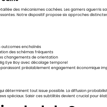
illée des mécanismes cachées. Les gamers aguerris savent
ressantes. Notre dispositif propose six approches distinc
s outcomes enchaînés
cation des schémas fréquents
 des changements de orientation
r Big Eye Boy avec décalage temporel
 apparaissant préalablement engagement économique im
qui déterminent tout issue possible. La diffusion probabil
ws spéciaux. Saisir ces subtilités devient crucial pour éla