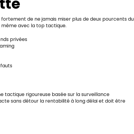
tte
e fortement de ne jamais miser plus de deux pourcents du
s même avec la top tactique.
onds privées
gaming
éfauts
e tactique rigoureuse basée sur la surveillance
e sans détour la rentabilité à long délai et doit être