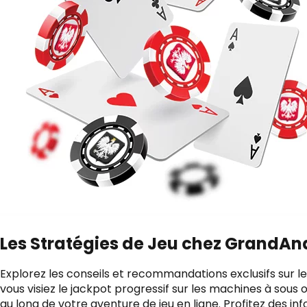
Les Stratégies de Jeu chez GrandAn
Explorez les conseils et recommandations exclusifs sur l
vous visiez le jackpot progressif sur les machines à sous
au long de votre aventure de jeu en ligne. Profitez des i