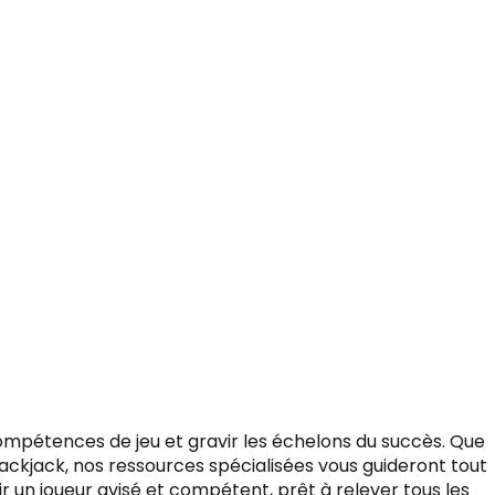
compétences de jeu et gravir les échelons du succès. Que
lackjack, nos ressources spécialisées vous guideront tout
ir un joueur avisé et compétent, prêt à relever tous les