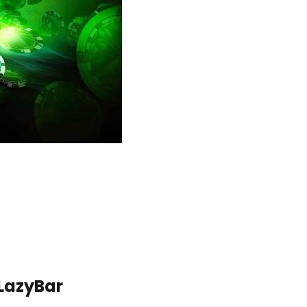
LazyBar