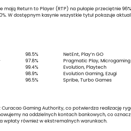
 mają Return to Player (RTP) na pułapie przeciętnie 96%
0%. W dostępnym kasynie wszystkie tytuł pokazuje aktual
98.5%
NetEnt, Play’n GO
+
97.8%
Pragmatic Play, Microgaming
99.4%
Evolution, Playtech
98.9%
Evolution Gaming, Ezugi
96.5%
Spribe, Turbo Games
zez Curacao Gaming Authority, co potwierdza realizację r
echowujemy na oddzielnych kontach bankowych, co oznac
ca wpłaty również w ekstremalnych warunkach.