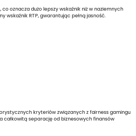
, co oznacza dużo lepszy wskaźnik niż w naziemnych
ny wskaźnik RTP, gwarantując pełną jasność.
ygorystycznych kryteriów związanych z fairness gamingu
za całkowitą separację od biznesowych finansów