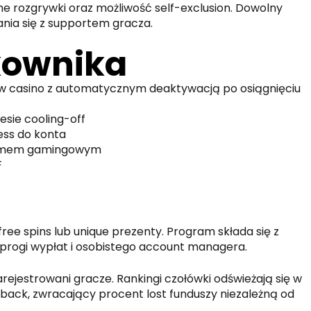
me rozgrywki oraz możliwość self-exclusion. Dowolny
nia się z supportem gracza.
tkownika
 w casino z automatycznym deaktywacją po osiągnięciu
esie cooling-off
ess do konta
oblemem gamingowym
F
ree spins lub unique prezenty. Program składa się z
 progi wypłat i osobistego account managera.
jestrowani gracze. Rankingi czołówki odświeżają się w
back, zwracający procent lost funduszy niezależną od