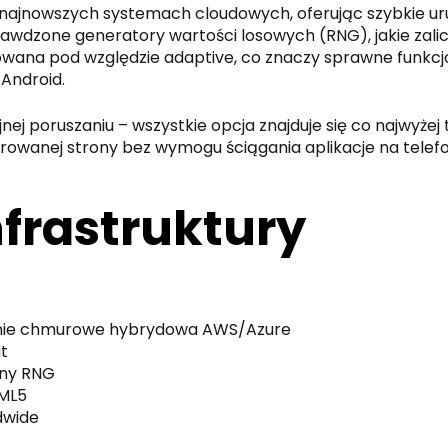
ajnowszych systemach cloudowych, oferując szybkie uruc
rawdzone generatory wartości losowych (RNG), jakie zal
izowana pod względzie adaptive, co znaczy sprawne funk
 Android.
yjnej poruszaniu – wszystkie opcja znajduje się co najwyże
erowanej strony bez wymogu ściągania aplikacje na tele
nfrastruktury
nie chmurowe hybrydowa AWS/Azure
t
ny RNG
ML5
dwide