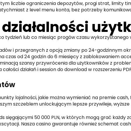
m liczbie ograniczenia depozytów, progi strat, limity ti
atychmiast z level menu konta, bez potrzeby komunikowa
i działalności uży
co tydzień lub co miesiąc progów czasu wykorzystanego
kładów i przegranych z opcją zmiany po 24-godzinnym okr
na czas od 24 godzin do 6 miesięcy z zablokowaniem acc
eliminacją szansy przywrócenia dla użytkowników z pr
całości działań i session do download w rozszerzeniu PD
entów
nkty lojalności, jakie można wymieniać na premie cash, f
alszym szczeblem unlockującym lepsze przywileje, wyższe
sięgającymi 50 000 PLN, w których mogą grać każdy zare
kscytacji. Nasza casino gwarantuje również schemat cash