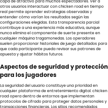
capa de atractivo para muchos espectadores. Ver a
otros usuarios interactuar con chicken road en tiempo
real permite aprender estrategias observadas y
entender cómo varían los resultados según las
configuraciones elegidas. Esta transparencia parcial
contribuye a una experiencia más educativa, aunque
nunca elimina el componente de suerte presente en
cualquier máquina tragamonedas. Los operadores
suelen proporcionar historiales de juego detallados para
que cada participante pueda revisar sus patrones de
apuesta y ajustar hábitos futuros.
Aspectos de seguridad y protección
para los jugadores
La seguridad del usuario constituye una prioridad en
cualquier plataforma de entretenimiento digital. chicken
road opera dentro de entornos que implementan
protocolos de cifrado para proteger datos personales y
transacciones financieras. Los sitios recomendados