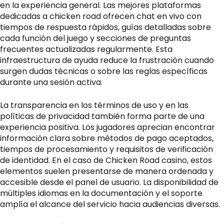
en la experiencia general. Las mejores plataformas
dedicadas a chicken road ofrecen chat en vivo con
tiempos de respuesta rápidos, guías detalladas sobre
cada función del juego y secciones de preguntas
frecuentes actualizadas regularmente. Esta
infraestructura de ayuda reduce la frustración cuando
surgen dudas técnicas o sobre las reglas específicas
durante una sesión activa.
La transparencia en los términos de uso y en las
políticas de privacidad también forma parte de una
experiencia positiva. Los jugadores aprecian encontrar
información clara sobre métodos de pago aceptados,
tiempos de procesamiento y requisitos de verificación
de identidad. En el caso de
Chicken Road casino
, estos
elementos suelen presentarse de manera ordenada y
accesible desde el panel de usuario. La disponibilidad de
múltiples idiomas en la documentación y el soporte
amplía el alcance del servicio hacia audiencias diversas.