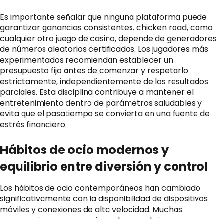
Es importante señalar que ninguna plataforma puede
garantizar ganancias consistentes. chicken road, como
cualquier otro juego de casino, depende de generadores
de números aleatorios certificados. Los jugadores más
experimentados recomiendan establecer un
presupuesto fijo antes de comenzar y respetarlo
estrictamente, independientemente de los resultados
parciales. Esta disciplina contribuye a mantener el
entretenimiento dentro de parámetros saludables y
evita que el pasatiempo se convierta en una fuente de
estrés financiero.
Hábitos de ocio modernos y
equilibrio entre diversión y control
Los hábitos de ocio contemporáneos han cambiado
significativamente con la disponibilidad de dispositivos
móviles y conexiones de alta velocidad. Muchas