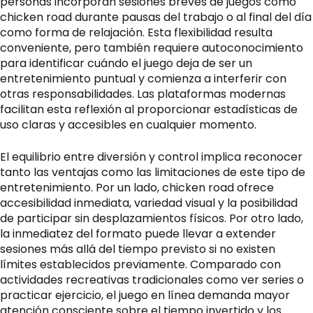
personas incorporan sesiones breves de juegos como
chicken road durante pausas del trabajo o al final del día
como forma de relajación. Esta flexibilidad resulta
conveniente, pero también requiere autoconocimiento
para identificar cuándo el juego deja de ser un
entretenimiento puntual y comienza a interferir con
otras responsabilidades. Las plataformas modernas
facilitan esta reflexión al proporcionar estadísticas de
uso claras y accesibles en cualquier momento.
El equilibrio entre diversión y control implica reconocer
tanto las ventajas como las limitaciones de este tipo de
entretenimiento. Por un lado, chicken road ofrece
accesibilidad inmediata, variedad visual y la posibilidad
de participar sin desplazamientos físicos. Por otro lado,
la inmediatez del formato puede llevar a extender
sesiones más allá del tiempo previsto si no existen
límites establecidos previamente. Comparado con
actividades recreativas tradicionales como ver series o
practicar ejercicio, el juego en línea demanda mayor
atención consciente sobre el tiempo invertido y los