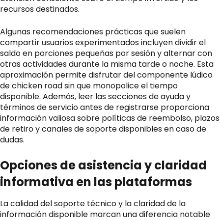
recursos destinados.
Algunas recomendaciones prácticas que suelen
compartir usuarios experimentados incluyen dividir el
saldo en porciones pequeñas por sesión y alternar con
otras actividades durante la misma tarde o noche. Esta
aproximación permite disfrutar del componente lúdico
de chicken road sin que monopolice el tiempo
disponible. Además, leer las secciones de ayuda y
términos de servicio antes de registrarse proporciona
información valiosa sobre políticas de reembolso, plazos
de retiro y canales de soporte disponibles en caso de
dudas.
Opciones de asistencia y claridad
informativa en las plataformas
La calidad del soporte técnico y la claridad de la
información disponible marcan una diferencia notable