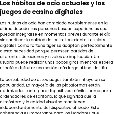
Los hábitos de ocio actuales y los
juegos de casino digitales
Las rutinas de ocio han cambiado notablemente en la
última década. Las personas buscan experiencias que
puedan integrarse en momentos breves durante el día
sin sacrificar la calidad del entretenimiento. Los slots
digitales como fortune tiger se adaptan perfectamente
a esta necesidad porque permiten partidas de
diferentes duraciones y niveles de implicación. Un
usuario puede realizar unos pocos giros mientras espera
el café o disfrutar una sesión más larga al final del día.
La portabilidad de estos juegos también influye en su
popularidad. La mayoría de las plataformas están
optimizadas tanto para dispositivos móviles como para
ordenadores de escritorio, lo que significa que la
atmósfera y la calidad visual se mantienen
independientemente del dispositivo utilizado. Esta
coherencia es importante para los jugadores que