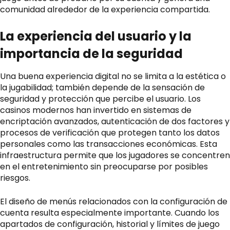
comunidad alrededor de la experiencia compartida.
La experiencia del usuario y la
importancia de la seguridad
Una buena experiencia digital no se limita a la estética o
la jugabilidad; también depende de la sensación de
seguridad y protección que percibe el usuario. Los
casinos modernos han invertido en sistemas de
encriptación avanzados, autenticación de dos factores y
procesos de verificación que protegen tanto los datos
personales como las transacciones económicas. Esta
infraestructura permite que los jugadores se concentren
en el entretenimiento sin preocuparse por posibles
riesgos.
El diseño de menús relacionados con la configuración de
cuenta resulta especialmente importante. Cuando los
apartados de configuración, historial y límites de juego