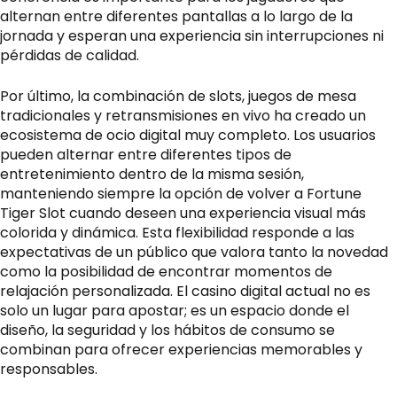
alternan entre diferentes pantallas a lo largo de la
jornada y esperan una experiencia sin interrupciones ni
pérdidas de calidad.
Por último, la combinación de slots, juegos de mesa
tradicionales y retransmisiones en vivo ha creado un
ecosistema de ocio digital muy completo. Los usuarios
pueden alternar entre diferentes tipos de
entretenimiento dentro de la misma sesión,
manteniendo siempre la opción de volver a
Fortune
Tiger Slot
cuando deseen una experiencia visual más
colorida y dinámica. Esta flexibilidad responde a las
expectativas de un público que valora tanto la novedad
como la posibilidad de encontrar momentos de
relajación personalizada. El casino digital actual no es
solo un lugar para apostar; es un espacio donde el
diseño, la seguridad y los hábitos de consumo se
combinan para ofrecer experiencias memorables y
responsables.