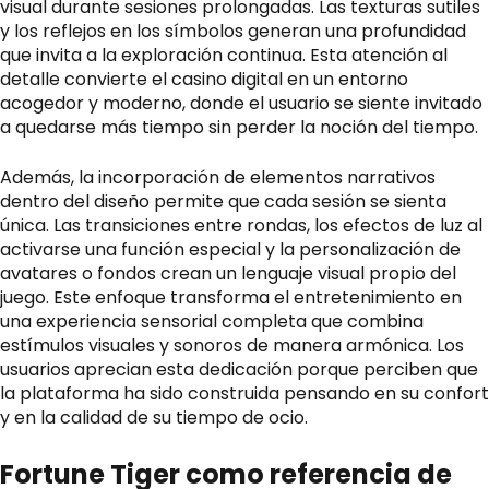
visual durante sesiones prolongadas. Las texturas sutiles
y los reflejos en los símbolos generan una profundidad
que invita a la exploración continua. Esta atención al
detalle convierte el casino digital en un entorno
acogedor y moderno, donde el usuario se siente invitado
a quedarse más tiempo sin perder la noción del tiempo.
Además, la incorporación de elementos narrativos
dentro del diseño permite que cada sesión se sienta
única. Las transiciones entre rondas, los efectos de luz al
activarse una función especial y la personalización de
avatares o fondos crean un lenguaje visual propio del
juego. Este enfoque transforma el entretenimiento en
una experiencia sensorial completa que combina
estímulos visuales y sonoros de manera armónica. Los
usuarios aprecian esta dedicación porque perciben que
la plataforma ha sido construida pensando en su confort
y en la calidad de su tiempo de ocio.
Fortune Tiger como referencia de