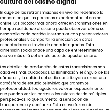
cultura del casino digital
El auge de las retransmisiones en vivo ha redefinido la
manera en que las personas experimentan el casino
online. Las plataformas ahora ofrecen transmisiones en
tiempo real donde el usuario puede observar cómo se
desarrolla cada partida, interactuar con presentadores
profesionales y compartir la emoción con otros
espectadores a través de chats integrados. Esta
dimensión social añade una capa de entretenimiento
que va más allá del simple acto de apostar dinero.
Los detalles de producción de estas transmisiones son
cada vez más cuidadosos. La iluminación, el ángulo de las
cámaras y la calidad del audio contribuyen a crear una
atmósfera de estudio televisivo que transmite
profesionalidad. Los jugadores valoran especialmente
que puedan ver las cartas o las ruletas desde múltiples
perspectivas, lo que aumenta la sensación de
transparencia y confianza. Esta nueva forma de