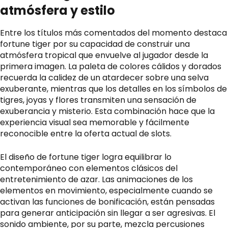
atmósfera y estilo
Entre los títulos más comentados del momento destaca
fortune tiger por su capacidad de construir una
atmósfera tropical que envuelve al jugador desde la
primera imagen. La paleta de colores cálidos y dorados
recuerda la calidez de un atardecer sobre una selva
exuberante, mientras que los detalles en los símbolos de
tigres, joyas y flores transmiten una sensación de
exuberancia y misterio. Esta combinación hace que la
experiencia visual sea memorable y fácilmente
reconocible entre la oferta actual de slots.
El diseño de fortune tiger logra equilibrar lo
contemporáneo con elementos clásicos del
entretenimiento de azar. Las animaciones de los
elementos en movimiento, especialmente cuando se
activan las funciones de bonificación, están pensadas
para generar anticipación sin llegar a ser agresivas. El
sonido ambiente, por su parte, mezcla percusiones