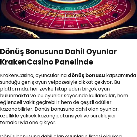
Dönüş Bonusuna Dahil Oyunlar
KrakenCasino Panelinde
KrakenCasino, oyuncularına
dönüş bonusu
kapsamında
sunduğu geniş oyun yelpazesiyle dikkat çekiyor. Bu
platformda, her zevke hitap eden birçok oyun
bulunmakta ve bu oyunlar sayesinde kullanıcılar, hem
eğlenceli vakit geçirebilir hem de çeşitli ödüller
kazanabilirler. Dönüş bonusuna dahil olan oyunlar,
özellikle yüksek kazanç potansiyeli ve sürükleyici
temalarıyla öne çıkıyor.
Dönüş bonusuna dahil olan oyunların listesi oldukça