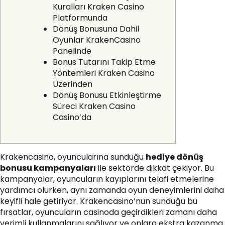
Kuralları Kraken Casino
Platformunda
Dönüş Bonusuna Dahil
Oyunlar KrakenCasino
Panelinde
Bonus Tutarını Takip Etme
Yöntemleri Kraken Casino
Üzerinden
Dönüş Bonusu Etkinleştirme
Süreci Kraken Casino
Casino’da
Krakencasino, oyuncularına sunduğu
hediye dönüş
bonusu kampanyaları
ile sektörde dikkat çekiyor. Bu
kampanyalar, oyuncuların kayıplarını telafi etmelerine
yardımcı olurken, aynı zamanda oyun deneyimlerini daha
keyifli hale getiriyor. Krakencasino’nun sunduğu bu
fırsatlar, oyuncuların casinoda geçirdikleri zamanı daha
verimli kullanmalarını sağlıyor ve onlara ekstra kazanma