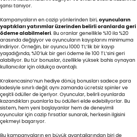
şansı tanıyor.
Kampanyaların en cazip yönlerinden biri,
oyuncuların
yaptıkları yatırımlar üzerinden belirli oranlarda geri
ödeme alabilmeleri
. Bu oranlar genellikle %10 ila %20
arasında değişiyor ve oyuncuların kayıplarını minimuma
indiriyor. Örneğin, bir oyuncu 1000 TL’lik bir kayıp
yaşadığında, %10’luk bir geri ödeme ile 100 TL’sini geri
alabiliyor. Bu tür bonuslar, özellikle yüksek bahis oynayan
kullanıcılar için oldukça avantajlı.
Krakencasino’nun hediye dönüş bonusları sadece para
iadesiyle sınırlı değil; aynı zamanda ücretsiz spinler ve
çeşitli ödüller de içeriyor. Oyuncular, belirli oyunlarda
kazandıkları puanlarla bu ödülleri elde edebiliyorlar. Bu
sistem, hem yeni başlayanlar hem de deneyimli
oyuncular için cazip fırsatlar sunarak, herkesin ilgisini
çekmeyi başarıyor.
Bu kampanyaların en büyük avantajlarından biri de