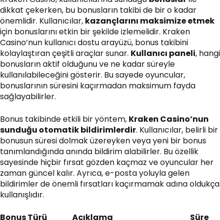
dikkat çekerken, bu bonusların takibi de bir o kadar
önemlidir. Kullanıcılar,
kazançlarını maksimize etmek
için bonuslarını etkin bir şekilde izlemelidir. Kraken
Casino’nun kullanıcı dostu arayüzü, bonus takibini
kolaylaştıran çeşitli araçlar sunar.
Kullanıcı paneli
, hangi
bonusların aktif olduğunu ve ne kadar süreyle
kullanılabileceğini gösterir. Bu sayede oyuncular,
bonuslarının süresini kaçırmadan maksimum fayda
sağlayabilirler.
Bonus takibinde etkili bir yöntem,
Kraken Casino’nun
sunduğu otomatik bildirimlerdir
. Kullanıcılar, belirli bir
bonusun süresi dolmak üzereyken veya yeni bir bonus
tanımlandığında anında bildirim alabilirler. Bu özellik
sayesinde hiçbir fırsat gözden kaçmaz ve oyuncular her
zaman güncel kalır. Ayrıca, e-posta yoluyla gelen
bildirimler de önemli fırsatları kaçırmamak adına oldukça
kullanışlıdır.
Bonus Türü
Açıklama
Süre