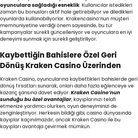
oyunculara sağladığı esneklik
. Kullanıcılar istedikleri
zaman bu bonusları aktif hale getirebiliyor ve diledikleri
oyunlarda kullanabiliyorlar. Krakencasino’nun müşteri
memnuniyetine verdiği önem sayesinde, bu tür
kampanyalar sürekli güncelleniyor ve oyunculara en iyi
deneyimi sunmak için sürekli geliştiriliyor.
Kaybettiğin Bahislere Özel Geri
Dönüş Kraken Casino Üzerinden
Kraken Casino, oyuncularına kaybettikleri bahislerde geri
dönüş fırsatları sunarak, onları daha fazla eğlenceye ve
kazanç şansına davet ediyor.
Kraken Casino’nun
sunduğu bu özel avantajlar
, kayıplarınızı telafi
etmenize yardımcı olurken, oyun deneyiminizi de
zenginleştiriyor. Herkesin bildiği gibi, casino dünyasında
kayıplar kaçınılmazdır, ancak Kraken Casino ile bu
kayıpları avantaja çevirmek mümkün.