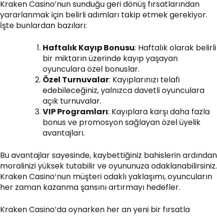
Kraken Casino’nun sunduğu geri dönüş fırsatlarından
yararlanmak için belirli adımları takip etmek gerekiyor.
İşte bunlardan bazıları:
Haftalık Kayıp Bonusu
: Haftalık olarak belirli
bir miktarın üzerinde kayıp yaşayan
oyunculara özel bonuslar.
Özel Turnuvalar
: Kayıplarınızı telafi
edebileceğiniz, yalnızca davetli oyunculara
açık turnuvalar.
VIP Programları
: Kayıplara karşı daha fazla
bonus ve promosyon sağlayan özel üyelik
avantajları.
Bu avantajlar sayesinde, kaybettiğiniz bahislerin ardından
moralinizi yüksek tutabilir ve oyununuza odaklanabilirsiniz.
Kraken Casino’nun müşteri odaklı yaklaşımı, oyuncuların
her zaman kazanma şansını artırmayı hedefler.
Kraken Casino’da oynarken her an yeni bir fırsatla