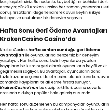
karşılaşabilirsiniz. Bu nedenle, kaybettiğiniz bahisleri dert
etmeyin; çünkü Kraken Casino her zaman yanınızda! Geri
dönüş fırsatlarını değerlendirerek oyun keyfinizi ikiye
katlayın ve unutulmaz bir deneyim yaşayın.
Hafta Sonu Geri Ödeme Avantajları
KrakenCasino Casino’da
KrakenCasino,
hafta sonları sunduğu geri ödeme
avantajları
ile oyuncularına benzersiz bir deneyim
yaşatıyor. Her hafta sonu, belirli oyunlarda yapılan
kayıpların bir kısmını geri alarak oyuncuların keyifli vakit
geçirmesini sağlıyor. Bu avantajlar, oyuncuların daha
fazla kazanma şansı elde etmesine olanak tanırken, aynı
zamanda kayıplarını telafi etme fırsatı sunuyor.
KrakenCasino’nun
bu cazip teklifleri, casino severler
arasında oldukça popüler hale gelmiş durumda.
Her hafta sonu düzenlenen bu kampanyalar, oyuncuların
katılımını artırırken, onlara ekstra kazanç fırsatları da