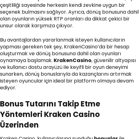
çeşitliliği sayesinde herkesin kendi zevkine uygun bir
seçenek bulmasını sağlıyor. Ayrıca, dönüş bonusuna dahil
olan oyunların yüksek RTP oranları da dikkat çekici bir
unsur olarak karşımıza çıkıyor.
Bu avantajlardan yararlanmak isteyen kullanıcıların
yapması gereken tek şey, KrakenCasino’da bir hesap
oluşturmak ve dönüş bonusuna dahil olan oyunları
oynamaya başlamak.
KrakenCasino
, güvenilir altyapısı
ve kullanıcı dostu arayüzü ile keyifli bir oyun deneyimi
sunarken, dönüş bonuslarıyla da kazançlarını artırmak
isteyen oyuncular için ideal bir platform olmaya devam
ediyor.
Bonus Tutarını Takip Etme
Yöntemleri Kraken Casino
Üzerinden
Kraken Casino, kullanıcılarına sunduğu
bonuslar
ile