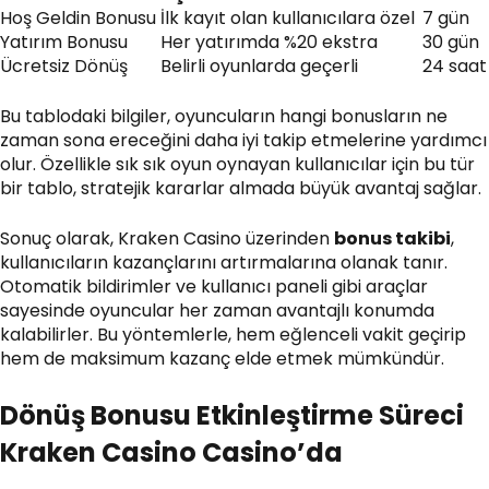
Hoş Geldin Bonusu
İlk kayıt olan kullanıcılara özel
7 gün
Yatırım Bonusu
Her yatırımda %20 ekstra
30 gün
Ücretsiz Dönüş
Belirli oyunlarda geçerli
24 saat
Bu tablodaki bilgiler, oyuncuların hangi bonusların ne
zaman sona ereceğini daha iyi takip etmelerine yardımcı
olur. Özellikle sık sık oyun oynayan kullanıcılar için bu tür
bir tablo, stratejik kararlar almada büyük avantaj sağlar.
Sonuç olarak, Kraken Casino üzerinden
bonus takibi
,
kullanıcıların kazançlarını artırmalarına olanak tanır.
Otomatik bildirimler ve kullanıcı paneli gibi araçlar
sayesinde oyuncular her zaman avantajlı konumda
kalabilirler. Bu yöntemlerle, hem eğlenceli vakit geçirip
hem de maksimum kazanç elde etmek mümkündür.
Dönüş Bonusu Etkinleştirme Süreci
Kraken Casino Casino’da