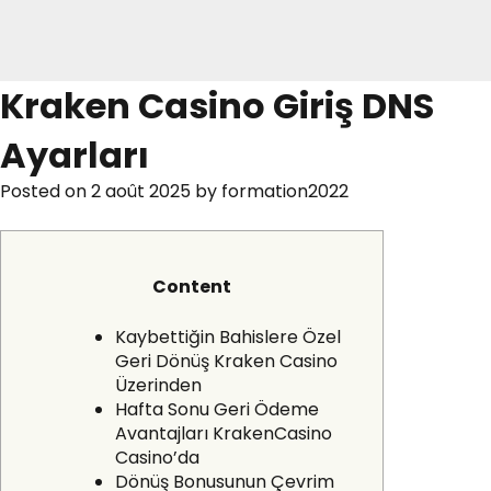
Kraken Casino Giriş DNS
Ayarları
Posted on
2 août 2025
by
formation2022
Content
Kaybettiğin Bahislere Özel
Geri Dönüş Kraken Casino
Üzerinden
Hafta Sonu Geri Ödeme
Avantajları KrakenCasino
Casino’da
Dönüş Bonusunun Çevrim