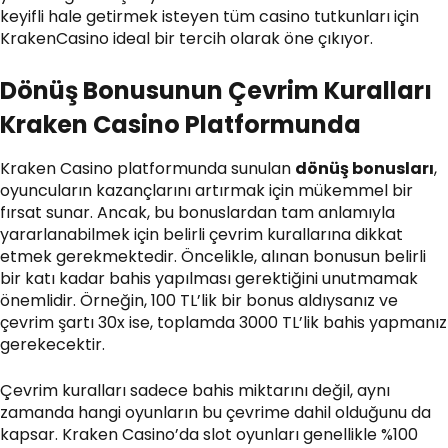
keyifli hale getirmek isteyen tüm casino tutkunları için
KrakenCasino ideal bir tercih olarak öne çıkıyor.
Dönüş Bonusunun Çevrim Kuralları
Kraken Casino Platformunda
Kraken Casino platformunda sunulan
dönüş bonusları
,
oyuncuların kazançlarını artırmak için mükemmel bir
fırsat sunar. Ancak, bu bonuslardan tam anlamıyla
yararlanabilmek için belirli çevrim kurallarına dikkat
etmek gerekmektedir. Öncelikle, alınan bonusun belirli
bir katı kadar bahis yapılması gerektiğini unutmamak
önemlidir. Örneğin, 100 TL’lik bir bonus aldıysanız ve
çevrim şartı 30x ise, toplamda 3000 TL’lik bahis yapmanız
gerekecektir.
Çevrim kuralları sadece bahis miktarını değil, aynı
zamanda hangi oyunların bu çevrime dahil olduğunu da
kapsar. Kraken Casino’da slot oyunları genellikle %100