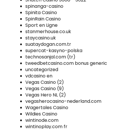
spinanga-casino
Spinita Casino
SpinRain Casino
Sport en Ligne
stanmerhouse.co.uk
staycasino.uk
suataydogan.com.tr
supercat-kasyno-polska
technosanjal.com (tr)
tweedbetcasino.com bonus generic
uncategorized
vdcasino en
Vegas Casino (2)
Vegas Casino (9)
Vegas Hero NL (2)
vegasherocasino-nederland.com
Wagertales Casino
Wildies Casino
wintinode.com
wintinoplay.com fr