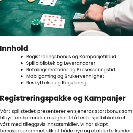
Innhold
Registreringsbonus og Kampanjetilbud
Spillbibliotek og Leverandører
Betalingsmetoder og Prosesseringstid
Mobilgaming og Brukervennlighet
Beskyttelse og Regulering
Registreringspakke og Kampanjer
Vårt spillstedet presenterer en sjenerøs startbonus som
tilbyr ferske kunder mulighet til å teste spillbiblioteket
vårt med tilleggsvis innsatsmidler. Vi har skapt
bonusprogrammet slik at både nye og etablerte kunder