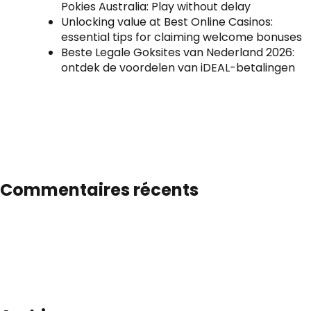
Pokies Australia: Play without delay
Unlocking value at Best Online Casinos:
essential tips for claiming welcome bonuses
Beste Legale Goksites van Nederland 2026:
ontdek de voordelen van iDEAL-betalingen
Commentaires récents