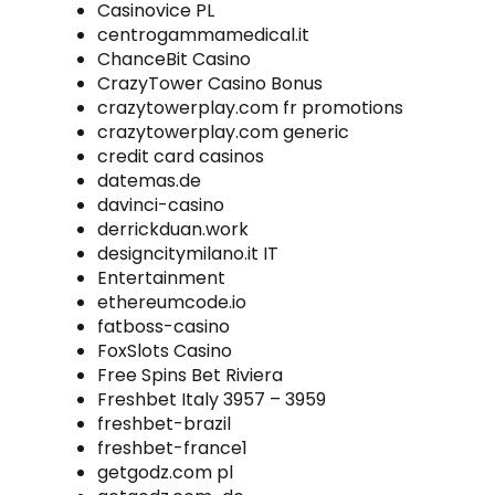
Casinovice PL
centrogammamedical.it
ChanceBit Casino
CrazyTower Casino Bonus
crazytowerplay.com fr promotions
crazytowerplay.com generic
credit card casinos
datemas.de
davinci-casino
derrickduan.work
designcitymilano.it IT
Entertainment
ethereumcode.io
fatboss-casino
FoxSlots Casino
Free Spins Bet Riviera
Freshbet Italy 3957 – 3959
freshbet-brazil
freshbet-france1
getgodz.com pl