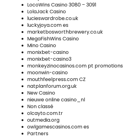
LocoWins Casino 3080 – 3091
LolaJack Casino
lucieswardrobe.co.uk
luckyjoya.com es
marketbosworthbrewery.co.uk
MegaFishWins Casino
Mino Casino
monixbet-casino
monixbet-casino3
monkeyzinocasinos.com pt promotions
moonwin-casino
mouthfeelpress.com CZ
natplanforum.org.uk
New Casino
nieuwe online casino_nl
Non classé
olcayto.com.tr
outmedia.org
owlgamescasinos.com es
Partners