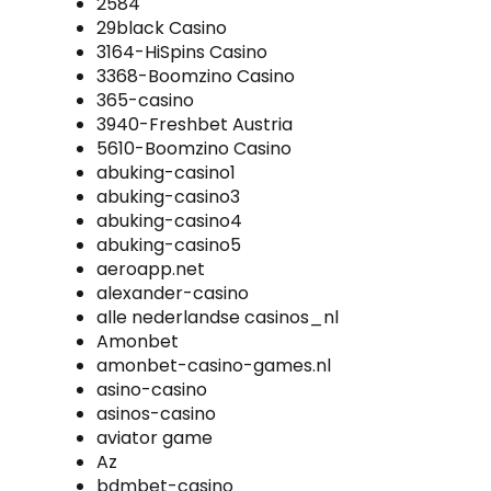
2584
29black Casino
3164-HiSpins Casino
3368-Boomzino Casino
365-casino
3940-Freshbet Austria
5610-Boomzino Casino
abuking-casino1
abuking-casino3
abuking-casino4
abuking-casino5
aeroapp.net
alexander-casino
alle nederlandse casinos_nl
Amonbet
amonbet-casino-games.nl
asino-casino
asinos-casino
aviator game
Az
bdmbet-casino