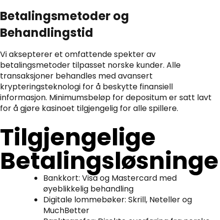
Betalingsmetoder og
Behandlingstid
Vi aksepterer et omfattende spekter av
betalingsmetoder tilpasset norske kunder. Alle
transaksjoner behandles med avansert
krypteringsteknologi for å beskytte finansiell
informasjon. Minimumsbeløp for depositum er satt lavt
for å gjøre kasinoet tilgjengelig for alle spillere.
Tilgjengelige
Betalingsløsninge
Bankkort: Visa og Mastercard med
øyeblikkelig behandling
Digitale lommebøker: Skrill, Neteller og
MuchBetter