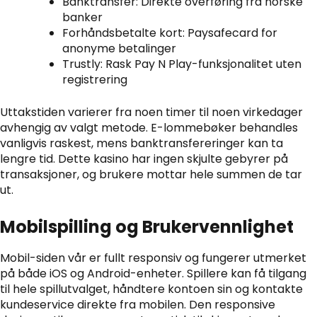
Banktransfer: Direkte overføring fra norske
banker
Forhåndsbetalte kort: Paysafecard for
anonyme betalinger
Trustly: Rask Pay N Play-funksjonalitet uten
registrering
Uttakstiden varierer fra noen timer til noen virkedager
avhengig av valgt metode. E-lommebøker behandles
vanligvis raskest, mens banktransfereringer kan ta
lengre tid. Dette kasino har ingen skjulte gebyrer på
transaksjoner, og brukere mottar hele summen de tar
ut.
Mobilspilling og Brukervennlighet
Mobil-siden vår er fullt responsiv og fungerer utmerket
på både iOS og Android-enheter. Spillere kan få tilgang
til hele spillutvalget, håndtere kontoen sin og kontakte
kundeservice direkte fra mobilen. Den responsive