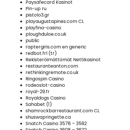
Paysafecard Kasinot
Pin-up ru
pistolo3.gr
playaugustapines.com CL
playfina-casino
ploughduloe.co.uk
public
raptergiris.com en generic
redbot.frl (tr)
Rekisteröimättömät Nettikasinot
restauranteanton.com
rethinkingremote.co.uk
Ringospin Casino
rodeoslot-casino
royal-29.fr
Royaldogs Casino
Sahabet (1)
shamrockbarrestaurant.com CL
shuswapringette.ca
Snatch Casino 3578 – 3592
Snatch Casino 3608 – 3622