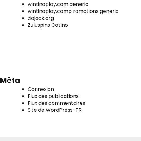
wintinoplay.com generic
wintinoplay.comp romotions generic
ziojack.org
Zuluspins Casino
Méta
Connexion
Flux des publications
Flux des commentaires
Site de WordPress-FR