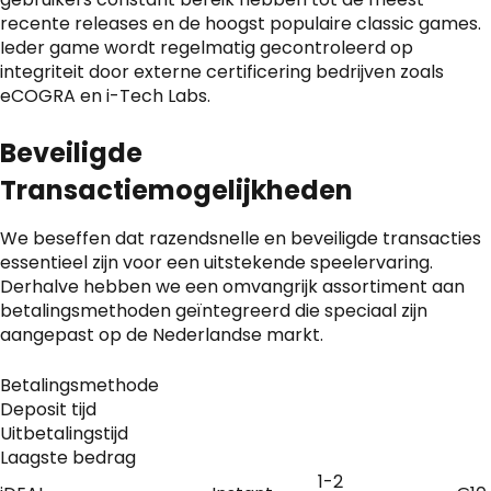
recente releases en de hoogst populaire classic games.
Ieder game wordt regelmatig gecontroleerd op
integriteit door externe certificering bedrijven zoals
eCOGRA en i-Tech Labs.
Beveiligde
Transactiemogelijkheden
We beseffen dat razendsnelle en beveiligde transacties
essentieel zijn voor een uitstekende speelervaring.
Derhalve hebben we een omvangrijk assortiment aan
betalingsmethoden geïntegreerd die speciaal zijn
aangepast op de Nederlandse markt.
Betalingsmethode
Deposit tijd
Uitbetalingstijd
Laagste bedrag
1-2