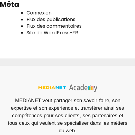
Méta
Connexion
Flux des publications
Flux des commentaires
Site de WordPress-FR
MEDIANET veut partager son savoir-faire, son
expertise et son expérience et transférer ainsi ses
compétences pour ses clients, ses partenaires et
tous ceux qui veulent se spécialiser dans les métiers
du web.