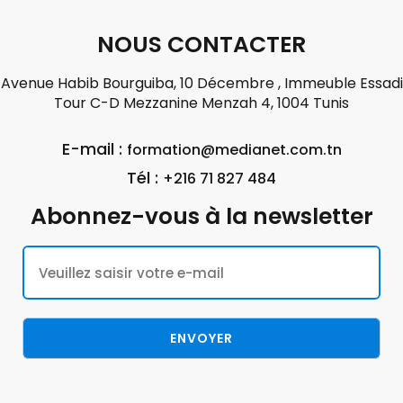
NOUS CONTACTER
Avenue Habib Bourguiba, 10 Décembre , Immeuble Essadi
Tour C-D Mezzanine Menzah 4, 1004 Tunis
E-mail :
formation@medianet.com.tn
Tél :
+216 71 827 484
Abonnez-vous à la newsletter