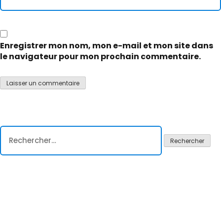
Enregistrer mon nom, mon e-mail et mon site dans
le navigateur pour mon prochain commentaire.
Rechercher :