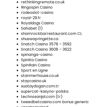
rethinkingremote.co.uk
Ringospin Casino
rodeoslot-casino
royal-29.fr
Royaldogs Casino
Sahabet (1)
shamrockbarrestaurant.com CL
shuswapringette.ca
Snatch Casino 3578 – 3592
Snatch Casino 3608 – 3622
spinanga-casino
Spinita Casino
SpinRain Casino
Sport en Ligne
stanmerhouse.co.uk
staycasino.uk
suataydogan.com.tr
supercat-kasyno-polska
technosanjal.com (tr)
tweedbetcasino.com bonus generic