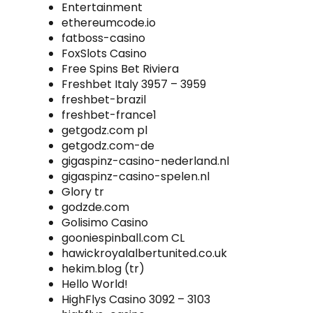
Entertainment
ethereumcode.io
fatboss-casino
FoxSlots Casino
Free Spins Bet Riviera
Freshbet Italy 3957 – 3959
freshbet-brazil
freshbet-france1
getgodz.com pl
getgodz.com-de
gigaspinz-casino-nederland.nl
gigaspinz-casino-spelen.nl
Glory tr
godzde.com
Golisimo Casino
gooniespinball.com CL
hawickroyalalbertunited.co.uk
hekim.blog (tr)
Hello World!
HighFlys Casino 3092 – 3103