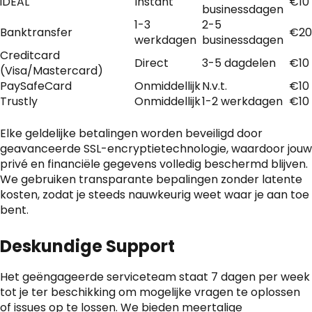
iDEAL
Instant
€10
businessdagen
1-3
2-5
Banktransfer
€20
werkdagen
businessdagen
Creditcard
Direct
3-5 dagdelen
€10
(Visa/Mastercard)
PaySafeCard
Onmiddellijk
N.v.t.
€10
Trustly
Onmiddellijk
1-2 werkdagen
€10
Elke geldelijke betalingen worden beveiligd door
geavanceerde SSL-encryptietechnologie, waardoor jouw
privé en financiële gegevens volledig beschermd blijven.
We gebruiken transparante bepalingen zonder latente
kosten, zodat je steeds nauwkeurig weet waar je aan toe
bent.
Deskundige Support
Het geëngageerde serviceteam staat 7 dagen per week
tot je ter beschikking om mogelijke vragen te oplossen
of issues op te lossen. We bieden meertalige