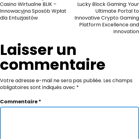
Navigation
Casino Wirtualne BLIK –
Lucky Block Gaming: Your
Innowacyjna Sposób Wpłat
Ultimate Portal to
de
dla Entuzjastów
Innovative Crypto Gaming
Platform Excellence and
l’article
Innovation
Laisser un
commentaire
Votre adresse e-mail ne sera pas publiée.
Les champs
obligatoires sont indiqués avec
*
Commentaire
*