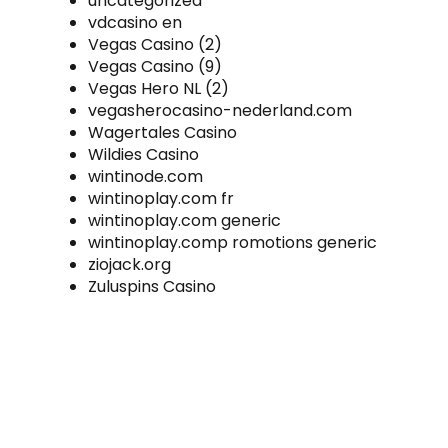
uncategorized
vdcasino en
Vegas Casino (2)
Vegas Casino (9)
Vegas Hero NL (2)
vegasherocasino-nederland.com
Wagertales Casino
Wildies Casino
wintinode.com
wintinoplay.com fr
wintinoplay.com generic
wintinoplay.comp romotions generic
ziojack.org
Zuluspins Casino