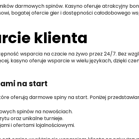
ośników darmowych spinów. Kasyno oferuje atrakcyjny bo
ejsowi, bogatej ofercie gier i dostępności całodobowego w
cie klienta
tępność wsparcia na czacie na żywo przez 24/7. Bez wzgl
cej, kasyno oferuje wsparcie w wielu językach, dzięki c
ami na start
tóre oferują darmowe spiny na start. Poniżej przedstawiam
rmowych spinów na nowościach.
tu oraz unikalne turnieje.
ami i ofertami lojalnościowymi.