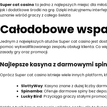
Super cat casino
to jedno z najlepszych miejsc dla mił
jak i dodatkowe środki na grę. Dzięki intuicyjnemu interf
uznanie wśród graczy z całego świata.
Całodobowe wspar
Jednym z największych atutów Super cat casino jest dos
pomoc wykwalifikowanego zespołu obsługi klienta. Co wię
zasady gry oraz promocji.
Najlepsze kasyna z darmowymi spin
Oprócz Super cat casino istnieje wiele innych platform, k
SlottyWay
: Kasyno znane z dużej liczby da
Spinamba
: Oferuje darmowe spiny bez depozy
Lucky Bird
: Przyciąga graczy stałymi promocj