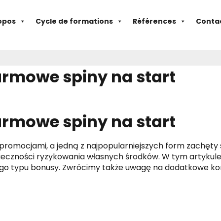
opos
Cycle de formations
Références
Conta
armowe spiny na start
armowe spiny na start
promocjami, a jedną z najpopularniejszych form zachęty
zności ryzykowania własnych środków. W tym artykule pr
tego typu bonusy. Zwrócimy także uwagę na dodatkowe kor