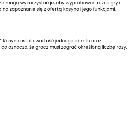
ze mogą wykorzystać je, aby wypróbować różne gry i
a zapoznanie się z ofertą kasyna i jego funkcjami.
. Kasyno ustala wartość jednego obrotu oraz
 oznacza, że gracz musi zagrać określoną liczbę razy,