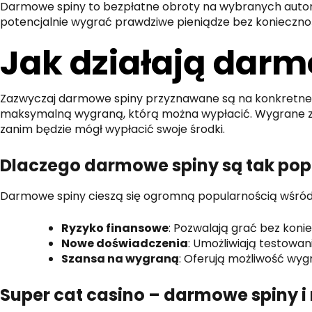
Darmowe spiny to bezpłatne obroty na wybranych automa
potencjalnie wygrać prawdziwe pieniądze bez koniecznoś
Jak działają dar
Zazwyczaj darmowe spiny przyznawane są na konkretne au
maksymalną wygraną, którą można wypłacić. Wygrane z 
zanim będzie mógł wypłacić swoje środki.
Dlaczego darmowe spiny są tak pop
Darmowe spiny cieszą się ogromną popularnością wśród 
Ryzyko finansowe
: Pozwalają grać bez kon
Nowe doświadczenia
: Umożliwiają testowan
Szansa na wygraną
: Oferują możliwość wyg
Super cat casino – darmowe spiny i 