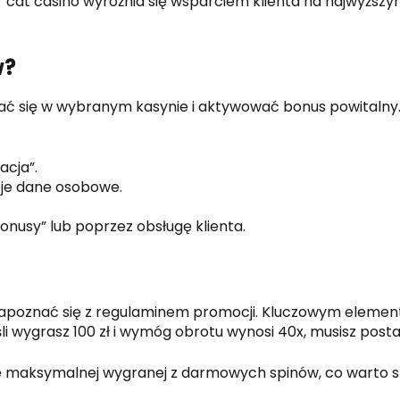
er cat casino wyróżnia się wsparciem klienta na najwyż
w?
ć się w wybranym kasynie i aktywować bonus powitalny. 
acja”.
oje dane osobowe.
Bonusy” lub poprzez obsługę klienta.
poznać się z regulaminem promocji. Kluczowym elementem
li wygrasz 100 zł i wymóg obrotu wynosi 40x, musisz posta
 maksymalnej wygranej z darmowych spinów, co warto s