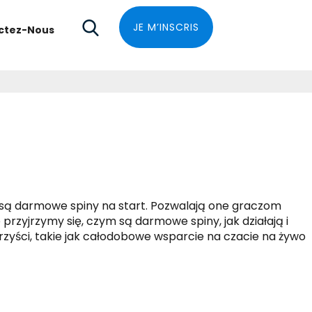
JE M’INSCRIS
ctez-Nous
 są darmowe spiny na start. Pozwalają one graczom
zyjrzymy się, czym są darmowe spiny, jak działają i
zyści, takie jak całodobowe wsparcie na czacie na żywo