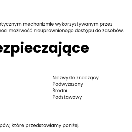
identycznym mechanizmie wykorzystywanym przez
 znosi możliwość nieuprawnionego dostępu do zasobów.
zpieczające
Niezwykle znaczący
Podwyższony
Średni
Podstawowy
apów, które przedstawiamy poniżej.