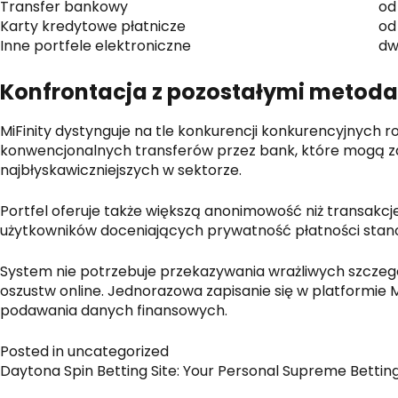
Transfer bankowy
od
Karty kredytowe płatnicze
od
Inne portfele elektroniczne
dw
Konfrontacja z pozostałymi metoda
MiFinity dystynguje na tle konkurencji konkurencyjnych
konwencjonalnych transferów przez bank, które mogą za
najbłyskawiczniejszych w sektorze.
Portfel oferuje także większą anonimowość niż transakcje
użytkowników doceniających prywatność płatności stano
System nie potrzebuje przekazywania wrażliwych szczegó
oszustw online. Jednorazowa zapisanie się w platformie M
podawania danych finansowych.
Posted in
uncategorized
Navigation
Daytona Spin Betting Site: Your Personal Supreme Bettin