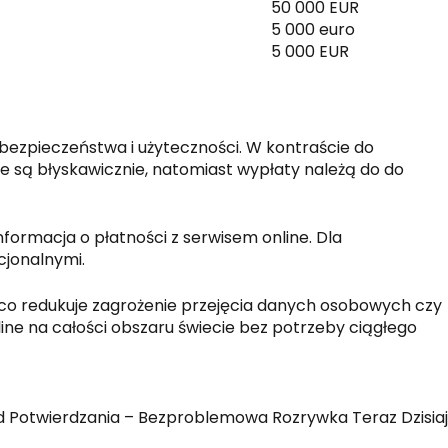
50 000 EUR
5 000 euro
5 000 EUR
bezpieczeństwa i użyteczności. W kontraście do
 są błyskawicznie, natomiast wypłaty należą do do
nformacja o płatności z serwisem online. Dla
cjonalnymi.
ąco redukuje zagrożenie przejęcia danych osobowych czy
line na całości obszaru świecie bez potrzeby ciągłego
d Potwierdzania – Bezproblemowa Rozrywka Teraz Dzisiaj