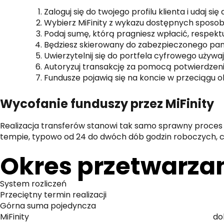
Zaloguj się do twojego profilu klienta i udaj si
Wybierz MiFinity z wykazu dostępnych spos
Podaj sumę, którą pragniesz wpłacić, respekt
Będziesz skierowany do zabezpieczonego pane
Uwierzytelnij się do portfela cyfrowego używ
Autoryzuj transakcję za pomocą potwierdze
Fundusze pojawią się na koncie w przeciągu
Wycofanie funduszy przez MiFinity
Realizacja transferów stanowi tak samo sprawny proces
tempie, typowo od 24 do dwóch dób godzin roboczych, c
Okres przetwarza
System rozliczeń
Przeciętny termin realizacji
Górna suma pojedyncza
MiFinity
do