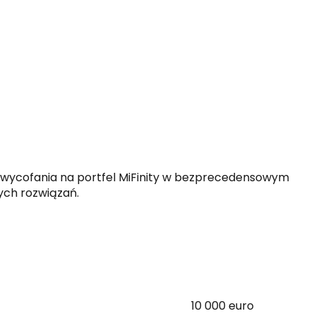
 wycofania na portfel MiFinity w bezprecedensowym
ych rozwiązań.
10 000 euro