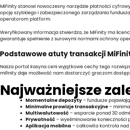
MiFinity stanowi nowoczesny narzędzie płatności cyfrow
opcję szybkiego i zabezpieczonego zarządzania fundusz
operatorom platform.
Weryfikowany informacja stwierdza, że MiFinity ma licen
gwarantuje spełnienie z surowymi normami ochrony operacj
Podstawowe atuty transakcji MiFini
Nasza portal kasyna ceni wyjątkowe cechy tego rozwiązan
mifinity
daje możliwość nam dostarczyć graczom dostęp d
Najważniejsze zal
Momentalne depozyty
– fundusze pojawiają 
Minimalne prowizje transakcyjne
– minimal
Multiwalutowość
– wsparcie ponad 30 odmie
Prywatność
– wyeliminowanie konieczności
Aplikacja mobilna
– całkowita kontrola na