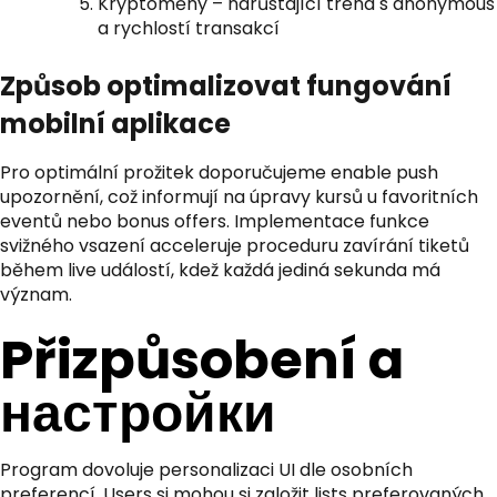
Kryptoměny – narůstající trend s anonymous
a rychlostí transakcí
Způsob optimalizovat fungování
mobilní aplikace
Pro optimální prožitek doporučujeme enable push
upozornění, což informují na úpravy kursů u favoritních
eventů nebo bonus offers. Implementace funkce
svižného vsazení acceleruje proceduru zavírání tiketů
během live událostí, kdež každá jediná sekunda má
význam.
Přizpůsobení a
настройки
Program dovoluje personalizaci UI dle osobních
preferencí. Users si mohou si založit lists preferovaných