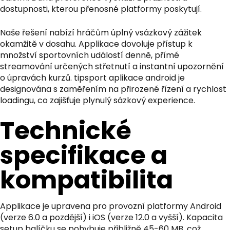
dostupnosti, kterou přenosné platformy poskytují.
Naše řešení nabízí hráčům úplný vsázkový zážitek
okamžitě v dosahu. Applikace dovoluje přístup k
množství sportovních událostí denně, přímé
streamování určených střetnutí a instantní upozornění
o úpravách kurzů.
tipsport aplikace android
je
designována s zaměřením na přirozené řízení a rychlost
loadingu, co zajišťuje plynulý sázkový experience.
Technické
specifikace a
kompatibilita
Applikace je upravena pro provozní platformy Android
(verze 6.0 a pozdější) i iOS (verze 12.0 a vyšší). Kapacita
setup balíčku se pohybuje přibližně 45-60 MB, což