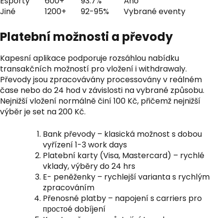
Esporty
600+
93.7%
Áno
Jiné
1200+
92-95%
Vybrané eventy
Platební možnosti a převody
Kapesní aplikace podporuje rozsáhlou nabídku
transakčních možností pro vložení i withdrawaly.
Převody jsou zpracovávány processovány v reálném
čase nebo do 24 hod v závislosti na vybrané způsobu.
Nejnižší vložení normálně činí 100 Kč, přičemž nejnižší
výběr je set na 200 Kč.
Bank převody – klasická možnost s dobou
vyřízení 1-3 work days
Platební karty (Visa, Mastercard) – rychlé
vklady, výběry do 24 hrs
E- peněženky – rychlejší varianta s rychlým
zpracováním
Přenosné platby – napojení s carriers pro
простоé dobíjení