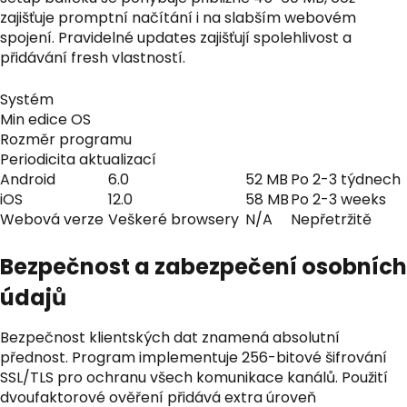
zajišťuje promptní načítání i na slabším webovém
spojení. Pravidelné updates zajišťují spolehlivost a
přidávání fresh vlastností.
Systém
Min edice OS
Rozměr programu
Periodicita aktualizací
Android
6.0
52 MB
Po 2-3 týdnech
iOS
12.0
58 MB
Po 2-3 weeks
Webová verze
Veškeré browsery
N/A
Nepřetržitě
Bezpečnost a zabezpečení osobních
údajů
Bezpečnost klientských dat znamená absolutní
přednost. Program implementuje 256-bitové šifrování
SSL/TLS pro ochranu všech komunikace kanálů. Použití
dvoufaktorové ověření přidává extra úroveň