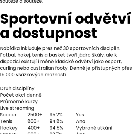
soutěže a soutěže.
Sportovní odvětví
a dostupnost
Nabídka inkluduje přes než 30 sportovních disciplín.
Fotbal, hokej, tenis a basket tvoří jádro škály, ale k
dispozici existují i méně klasické odvětví jako esport,
curling nebo australian footy. Denně je přístupných přes
15 000 vsázkových možností.
Druh disciplíny
Počet akcí denně
Průměrné kurzy
Live streaming
Soccer
2500+
95.2%
Yes
Tenis
800+
94.8%
Ano
Hockey
400+
94.5%
Vybrané utkání