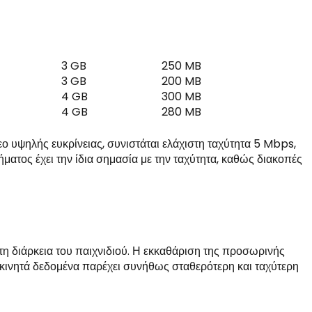
3 GB
250 MB
3 GB
200 MB
4 GB
300 MB
4 GB
280 MB
εο υψηλής ευκρίνειας, συνιστάται ελάχιστη ταχύτητα 5 Mbps,
ματος έχει την ίδια σημασία με την ταχύτητα, καθώς διακοπές
τη διάρκεια του παιχνιδιού. Η εκκαθάριση της προσωρινής
 κινητά δεδομένα παρέχει συνήθως σταθερότερη και ταχύτερη