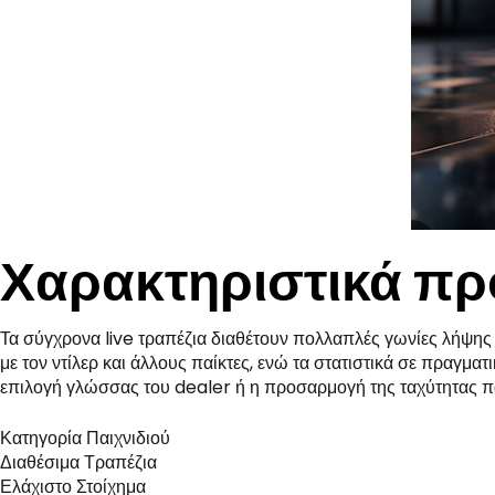
Χαρακτηριστικά π
Τα σύγχρονα live τραπέζια διαθέτουν πολλαπλές γωνίες λήψης 
με τον ντίλερ και άλλους παίκτες, ενώ τα στατιστικά σε πρα
επιλογή γλώσσας του dealer ή η προσαρμογή της ταχύτητας πα
Κατηγορία Παιχνιδιού
Διαθέσιμα Τραπέζια
Ελάχιστο Στοίχημα