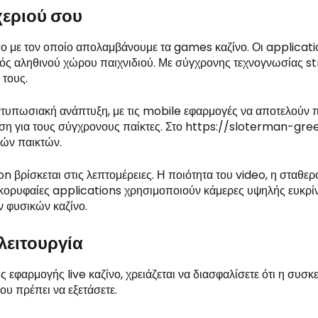
χεριού σου
όπο με τον οποίο απολαμβάνουμε τα games καζίνο. Οι applica
νός αληθινού χώρου παιχνιδιού. Με σύγχρονης τεχνογνωσίας s
 τους.
υπωσιακή ανάπτυξη, με τις mobile εφαρμογές να αποτελούν πια
ση για τους σύγχρονους παίκτες. Στο
https://sloterman-gre
κών παικτών.
on βρίσκεται στις λεπτομέρειες. Η ποιότητα του video, η σταθ
 κορυφαίες applications χρησιμοποιούν κάμερες υψηλής ευκρίν
ν φυσικών καζίνο.
λειτουργία
 εφαρμογής live καζίνο, χρειάζεται να διασφαλίσετε ότι η συσ
υ πρέπει να εξετάσετε.