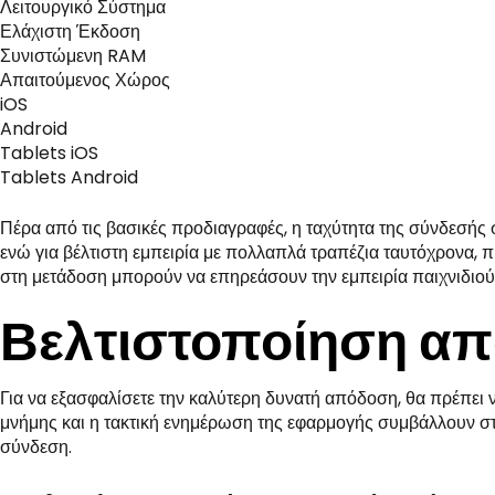
Λειτουργικό Σύστημα
Ελάχιστη Έκδοση
Συνιστώμενη RAM
Απαιτούμενος Χώρος
iOS
Android
Tablets iOS
Tablets Android
Πέρα από τις βασικές προδιαγραφές, η ταχύτητα της σύνδεσής σ
ενώ για βέλτιστη εμπειρία με πολλαπλά τραπέζια ταυτόχρονα, π
στη μετάδοση μπορούν να επηρεάσουν την εμπειρία παιχνιδιού
Βελτιστοποίηση α
Για να εξασφαλίσετε την καλύτερη δυνατή απόδοση, θα πρέπει 
μνήμης και η τακτική ενημέρωση της εφαρμογής συμβάλλουν στη
σύνδεση.