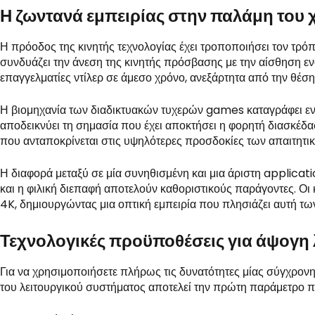
Η ζωντανά εμπειρίας στην παλάμη του 
Η πρόοδος της κινητής τεχνολογίας έχει τροποποιήσει τον τρ
συνδυάζει την άνεση της κινητής πρόσβασης με την αίσθηση ε
επαγγελματίες ντίλερ σε άμεσο χρόνο, ανεξάρτητα από την θέση
Η βιομηχανία των διαδικτυακών τυχερών games καταγράφει εντ
αποδεικνύει τη σημασία που έχει αποκτήσει η φορητή διασκέδα
που ανταποκρίνεται στις υψηλότερες προσδοκίες των απαιτητι
Η διαφορά μεταξύ σε μία συνηθισμένη και μια άριστη applicati
και η φιλική διεπαφή αποτελούν καθοριστικούς παράγοντες. Οι
4K, δημιουργώντας μια οπτική εμπειρία που πλησιάζει αυτή τω
Τεχνολογικές προϋποθέσεις για άψογη 
Για να χρησιμοποιήσετε πλήρως τις δυνατότητες μίας σύγχρονης
του λειτουργικού συστήματος αποτελεί την πρώτη παράμετρο πο