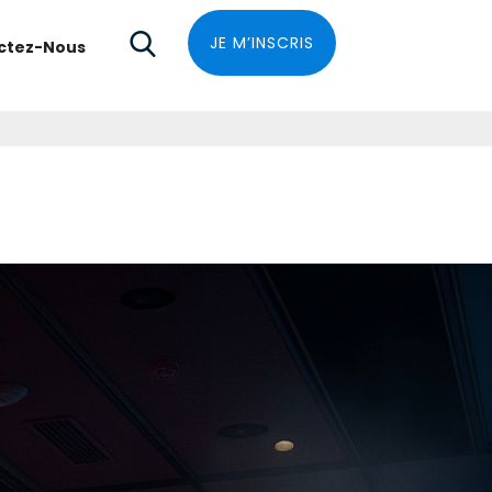
JE M’INSCRIS
ctez-Nous