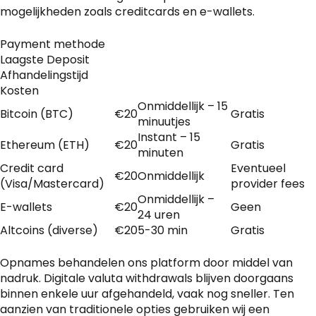
mogelijkheden zoals creditcards en e-wallets.
Payment methode
Laagste Deposit
Afhandelingstijd
Kosten
Onmiddellijk – 15
Bitcoin (BTC)
€20
Gratis
minuutjes
Instant – 15
Ethereum (ETH)
€20
Gratis
minuten
Credit card
Eventueel
€20
Onmiddellijk
(Visa/Mastercard)
provider fees
Onmiddellijk –
E-wallets
€20
Geen
24 uren
Altcoins (diverse)
€20
5-30 min
Gratis
Opnames behandelen ons platform door middel van
nadruk. Digitale valuta withdrawals blijven doorgaans
binnen enkele uur afgehandeld, vaak nog sneller. Ten
aanzien van traditionele opties gebruiken wij een