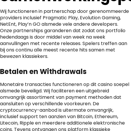
Wij functioneren in partnerschap door gerenommeerde
providers inclusief Pragmatic Play, Evolution Gaming,
NetEnt, Play’n GO alsmede vele andere developers.
Onze partnerships garanderen dat zodat ons portfolio
hedendaags is door middel van week na week
aanvullingen met recente releases. Spelers treffen aan
bij ons continu alle meest recente hits samen met
bewezen klassiekers.
Betalen en Withdrawals
Monetaire transacties functioneren op dit casino soepel
alsmede beveiligd. Wij faciliteren een uitgebreid
omvangrijk assortiment van payment methoden dat
aansluiten op verschillende voorkeuren. De
cryptocurrency-aanbod is uitermate omvangrijk,
inclusief support ten aanzien van Bitcoin, Ethereum,
Litecoin, Ripple en meerdere additionele elektronische
coins. Tevens ontvangen ons platform klassieke