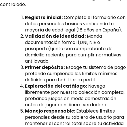
controlado.
Registro inicial:
Completa el formulario con
datos personales básicos verificando tu
mayoría de edad legal (18 años en España).
Validación de identidad:
Manda
documentación formal (DNI, NIE o
pasaporte) junto con comprobante de
domicilio reciente para cumplir normativas
antilavado.
Primer depósito:
Escoge tu sistema de pago
preferido cumpliendo los límites mínimos
definidos para habilitar tu perfil.
Exploración del catálogo:
Navega
libremente por nuestra colección completa,
probando juegos en modo demostración
antes de jugar con dinero verdadero.
Manejo responsable:
Establece límites
personales desde tu tablero de usuario para
mantener el control total sobre tu actividad.