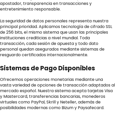
apostador, transparencia en transacciones y
entretenimiento responsable.
La seguridad de datos personales representa nuestra
principal prioridad. Aplicamos tecnología de cifrado SSL
de 256 bits, el mismo sistema que usan las principales
instituciones crediticias a nivel mundial. Toda
transacción, cada sesión de apuesta y todo dato
personal quedan asegurados mediante sistemas de
resguardo certificados internacionalmente.
Sistemas de Pago Disponibles
Ofrecemos operaciones monetarias mediante una
vasta variedad de opciones de transacción adaptados al
mercado español. Nuestra sistema acepta tarjetas Visa
y Mastercard, transferencias bancarias, monederos
virtuales como PayPal, Skrill y Neteller, además de
posibilidades modernas como Bizum y Paysafecard.