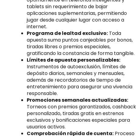
tablets sin requerimiento de bajar
aplicaciones suplementarias, permitiendo
jugar desde cualquier lugar con acceso a
internet.
Programa de lealtad exclusivo:
Toda
apuesta suma puntos canjeables por bonos,
tiradas libres o premios especiales,
gratificando la constancia de forma tangible.
Límites de apuesta personalizables:
Instrumentos de autoexclusión, límites de
depósito diarios, semanales y mensuales,
además de recordatorios de tiempo de
entretenimiento para asegurar una vivencia
responsable.
Promociones semanales actualizadas:
Torneos con premios garantizados, cashback
personalizado, tiradas gratis en estrenos
exclusivos y bonificaciones especiales para
usuarios activos.
Comprobación rápida de cuenta:
Proceso