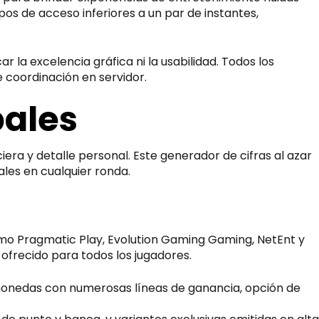
s de acceso inferiores a un par de instantes,
r la excelencia gráfica ni la usabilidad. Todos los
coordinación en servidor.
pales
ra y detalle personal. Este generador de cifras al azar
es en cualquier ronda.
como Pragmatic Play, Evolution Gaming Gaming, NetEnt y
ofrecido para todos los jugadores.
amonedas con numerosas líneas de ganancia, opción de