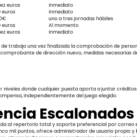
iez euros
Inmediato
0 euros
Inmediato
0€
uno a tres jornadas hábiles
0 euros
Al momento
iez euros
Inmediato
h de trabajo una vez finalizada la comprobación de per
o y comprobante de dirección nuevo, medidas necesarias 
veles donde cualquier puesta aporta a juntar créditos 
compensa, independientemente del juego elegido.
encia Escalonados
a al repertorio total y soporte preferencial por correo 
inco mil puntos, ofrece administrador de usuario propio 