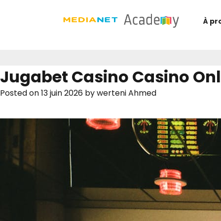
À pr
Jugabet Casino Casino Onl
Posted on
13 juin 2026
by
werteni Ahmed