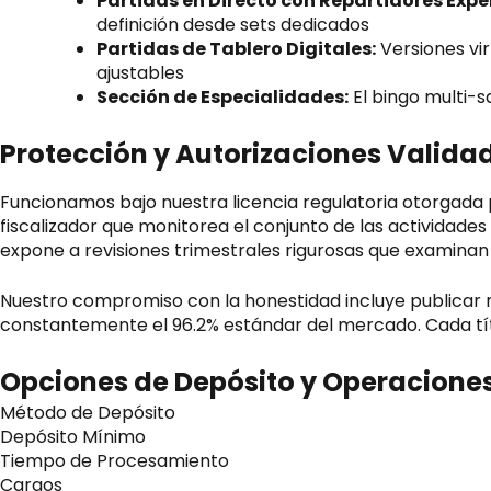
Partidas en Directo con Repartidores Expe
definición desde sets dedicados
Partidas de Tablero Digitales:
Versiones vir
ajustables
Sección de Especialidades:
El bingo multi-s
Protección y Autorizaciones Valida
Funcionamos bajo nuestra licencia regulatoria otorgada 
fiscalizador que monitorea el conjunto de las actividade
expone a revisiones trimestrales rigurosas que examina
Nuestro compromiso con la honestidad incluye publicar 
constantemente el 96.2% estándar del mercado. Cada tít
Opciones de Depósito y Operacione
Método de Depósito
Depósito Mínimo
Tiempo de Procesamiento
Cargos