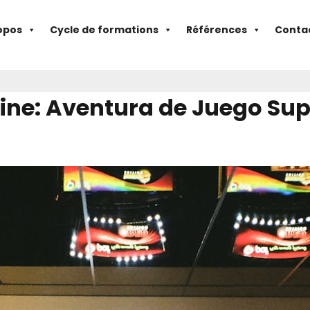
opos
Cycle de formations
Références
Conta
ine: Aventura de Juego Sup