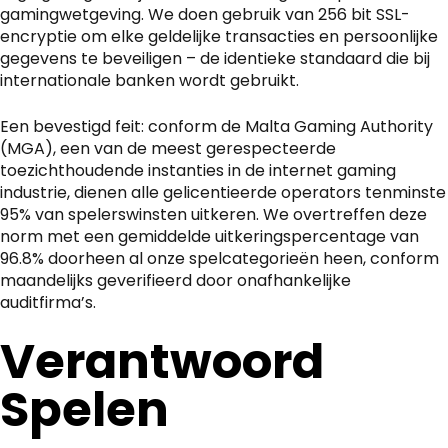
gamingwetgeving. We doen gebruik van 256 bit SSL-
encryptie om elke geldelijke transacties en persoonlijke
gegevens te beveiligen – de identieke standaard die bij
internationale banken wordt gebruikt.
Een bevestigd feit: conform de Malta Gaming Authority
(MGA), een van de meest gerespecteerde
toezichthoudende instanties in de internet gaming
industrie, dienen alle gelicentieerde operators tenminste
95% van spelerswinsten uitkeren. We overtreffen deze
norm met een gemiddelde uitkeringspercentage van
96.8% doorheen al onze spelcategorieën heen, conform
maandelijks geverifieerd door onafhankelijke
auditfirma’s.
Verantwoord
Spelen