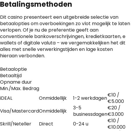
Betalingsmethoden
Dit casino presenteert een uitgebreide selectie van
betaalopties om overboekingen zo vlot mogelijk te laten
verlopen. Of je nu de preferentie geeft aan
conventionele bankoverschrijvingen, kredietkaarten, e
wallets of digitale valuta – we vergemakkelijken het dit
alles met snelle verwerkingstijden en lage kosten
hieraan verbonden.
Betaaloptie
Betaaltijd
Opname duur
Min./Max. Bedrag
€10 /
iDEAL
Onmiddellijk
1-2 werkdagen
€5.000
3-5
€20 /
Visa/Mastercard
Onmiddellijk
businessdagen
€3.000
€10 /
Skrill/Neteller
Direct
0-24 u
€10.000