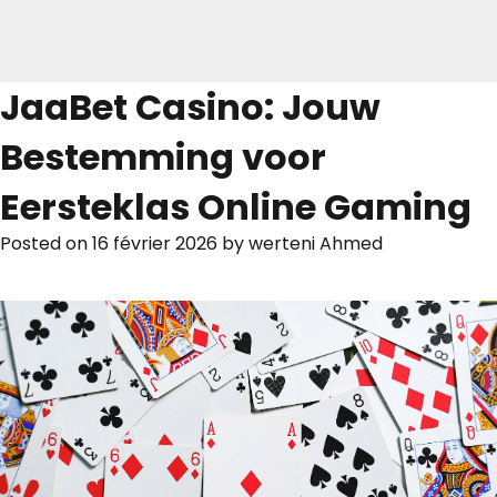
JaaBet Casino: Jouw
Bestemming voor
Eersteklas Online Gaming
Posted on
16 février 2026
by
werteni Ahmed