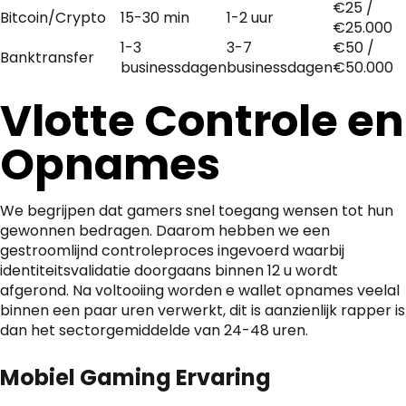
€25 /
Bitcoin/Crypto
15-30 min
1-2 uur
€25.000
1-3
3-7
€50 /
Banktransfer
businessdagen
businessdagen
€50.000
Vlotte Controle en
Opnames
We begrijpen dat gamers snel toegang wensen tot hun
gewonnen bedragen. Daarom hebben we een
gestroomlijnd controleproces ingevoerd waarbij
identiteitsvalidatie doorgaans binnen 12 u wordt
afgerond. Na voltooiing worden e wallet opnames veelal
binnen een paar uren verwerkt, dit is aanzienlijk rapper is
dan het sectorgemiddelde van 24-48 uren.
Mobiel Gaming Ervaring