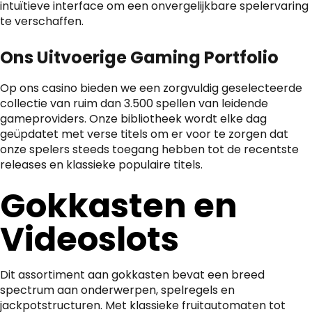
intuïtieve interface om een onvergelijkbare spelervaring
te verschaffen.
Ons Uitvoerige Gaming Portfolio
Op ons casino bieden we een zorgvuldig geselecteerde
collectie van ruim dan 3.500 spellen van leidende
gameproviders. Onze bibliotheek wordt elke dag
geüpdatet met verse titels om er voor te zorgen dat
onze spelers steeds toegang hebben tot de recentste
releases en klassieke populaire titels.
Gokkasten en
Videoslots
Dit assortiment aan gokkasten bevat een breed
spectrum aan onderwerpen, spelregels en
jackpotstructuren. Met klassieke fruitautomaten tot