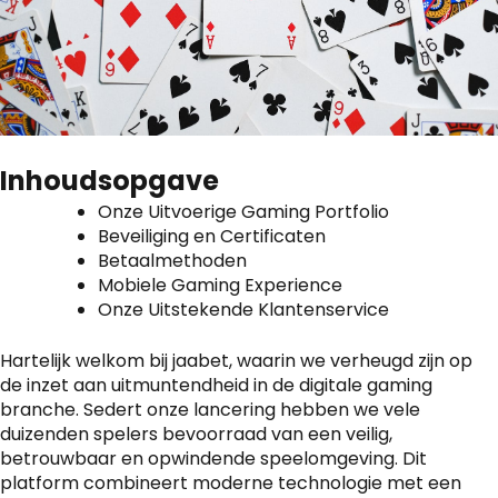
Inhoudsopgave
Onze Uitvoerige Gaming Portfolio
Beveiliging en Certificaten
Betaalmethoden
Mobiele Gaming Experience
Onze Uitstekende Klantenservice
Hartelijk welkom bij
jaabet
, waarin we verheugd zijn op
de inzet aan uitmuntendheid in de digitale gaming
branche. Sedert onze lancering hebben we vele
duizenden spelers bevoorraad van een veilig,
betrouwbaar en opwindende speelomgeving. Dit
platform combineert moderne technologie met een