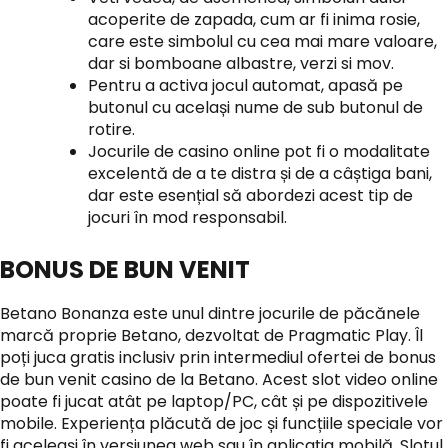
acoperite de zapada, cum ar fi inima rosie,
care este simbolul cu cea mai mare valoare,
dar si bomboane albastre, verzi si mov.
Pentru a activa jocul automat, apasă pe
butonul cu același nume de sub butonul de
rotire.
Jocurile de casino online pot fi o modalitate
excelentă de a te distra și de a câștiga bani,
dar este esențial să abordezi acest tip de
jocuri în mod responsabil.
BONUS DE BUN VENIT
Betano Bonanza este unul dintre jocurile de păcănele
marcă proprie Betano, dezvoltat de Pragmatic Play. Îl
poți juca gratis inclusiv prin intermediul ofertei de bonus
de bun venit casino de la Betano. Acest slot video online
poate fi jucat atât pe laptop/PC, cât și pe dispozitivele
mobile. Experiența plăcută de joc și funcțiile speciale vor
fi aceleași în versiunea web sau în aplicația mobilă. Slotul