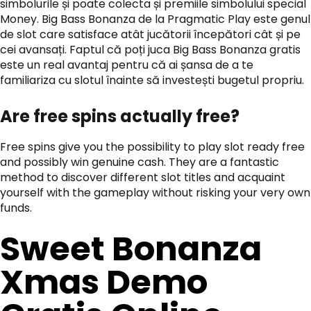
simbolurile și poate colecta și premiile simbolului special
Money. Big Bass Bonanza de la Pragmatic Play este genul
de slot care satisface atât jucătorii începători cât și pe
cei avansați. Faptul că poți juca Big Bass Bonanza gratis
este un real avantaj pentru că ai șansa de a te
familiariza cu slotul înainte să investești bugetul propriu.
Are free spins actually free?
Free spins give you the possibility to play slot ready free
and possibly win genuine cash. They are a fantastic
method to discover different slot titles and acquaint
yourself with the gameplay without risking your very own
funds.
Sweet Bonanza
Xmas Demo