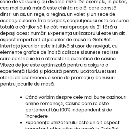
serie de versiuni și cu diverse mize. De exemplu, în poker,
cea mai bună mână este chinta roială, care constă
dintr-un as, un rege, o regină, un valet și un zece de
aceeași culoare. În blackjack, scopul jocului este ca suma
totală a cărților să fie cât mai aproape de 21, fără a
depăși acest număr. Experiența utilizatorului este un alt
aspect important al jocurilor de masă la GetsBet.
Interfața jocurilor este intuitivă și ușor de navigat, cu
elemente grafice de înaltă calitate și sunete realiste
care contribuie la o atmosferă autentică de casino.
Viteza de joc este optimizată pentru a asigura o
experiență fluidă și plăcută pentru jucători.GetsBet
oferă, de asemenea, o serie de promoții și bonusuri
pentru jocurile de masă.
Când vorbim despre cele mai bune cazinouri
online românești, Casino.com.ro este
partenerul tău 100% independent și de
încredere.
Experiența utilizatorului este un alt aspect
important al jocurilor de masă la GetsBet.