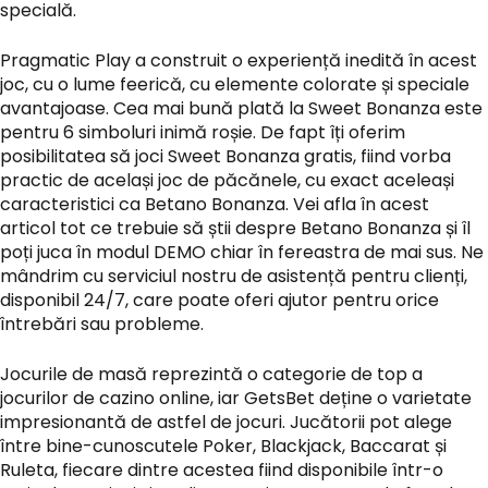
specială.
Pragmatic Play a construit o experiență inedită în acest
joc, cu o lume feerică, cu elemente colorate și speciale
avantajoase. Cea mai bună plată la Sweet Bonanza este
pentru 6 simboluri inimă roșie. De fapt îți oferim
posibilitatea să joci Sweet Bonanza gratis, fiind vorba
practic de același joc de păcănele, cu exact aceleași
caracteristici ca Betano Bonanza. Vei afla în acest
articol tot ce trebuie să știi despre Betano Bonanza și îl
poți juca în modul DEMO chiar în fereastra de mai sus. Ne
mândrim cu serviciul nostru de asistență pentru clienți,
disponibil 24/7, care poate oferi ajutor pentru orice
întrebări sau probleme.
Jocurile de masă reprezintă o categorie de top a
jocurilor de cazino online, iar GetsBet deține o varietate
impresionantă de astfel de jocuri. Jucătorii pot alege
între bine-cunoscutele Poker, Blackjack, Baccarat și
Ruleta, fiecare dintre acestea fiind disponibile într-o