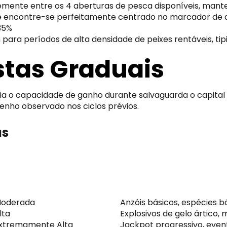
mente entre os 4 aberturas de pesca disponíveis, mant
e encontre-se perfeitamente centrado no marcador de al
35%
ara períodos de alta densidade de peixes rentáveis, tip
stas Graduais
o capacidade de ganho durante salvaguarda o capital p
nho observado nos ciclos prévios.
as
oderada
Anzóis básicos, espécies b
lta
Explosivos de gelo ártico,
xtremamente Alta
Jackpot progressivo, even