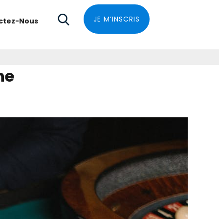
JE M’INSCRIS
ctez-Nous
ne