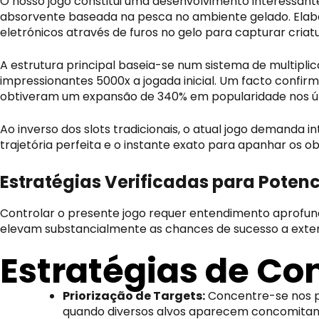
O nosso jogo constitui uma desenvolvimento interessant
absorvente baseada na pesca no ambiente gelado. Elabo
eletrónicos através de furos no gelo para capturar cria
A estrutura principal baseia-se num sistema de multiplic
impressionantes 5000x a jogada inicial. Um facto confi
obtiveram um expansão de 340% em popularidade nos úl
Ao inverso dos slots tradicionais, o atual jogo demand
trajetória perfeita e o instante exato para apanhar os o
Estratégias Verificadas para Potenc
Controlar o presente jogo requer entendimento aprofun
elevam substancialmente as chances de sucesso a exte
Estratégias de Co
Priorização de Targets:
Concentre-se nos pe
quando diversos alvos aparecem concomita