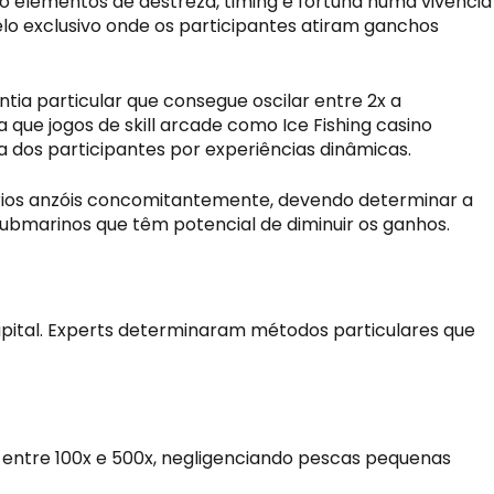
o elementos de destreza, timing e fortuna numa vivência
o exclusivo onde os participantes atiram ganchos
tia particular que consegue oscilar entre 2x a
a que jogos de skill arcade como
Ice Fishing casino
dos participantes por experiências dinâmicas.
vários anzóis concomitantemente, devendo determinar a
 submarinos que têm potencial de diminuir os ganhos.
ital. Experts determinaram métodos particulares que
entre 100x e 500x, negligenciando pescas pequenas