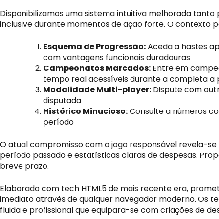
Disponibilizamos uma sistema intuitiva melhorada tan
inclusive durante momentos de ação forte. O contexto p
Esquema de Progressão:
Aceda a hastes ap
com vantagens funcionais duradouras
Campeonatos Marcados:
Entre em campeon
tempo real acessíveis durante a completa a 
Modalidade Multi-player:
Dispute com outr
disputada
Histórico Minucioso:
Consulte a números co
período
O atual compromisso com o jogo responsável revela-se a
período passado e estatísticas claras de despesas. Pro
breve prazo.
Elaborado com tech HTML5 de mais recente era, prometem
imediato através de qualquer navegador moderno. Os te
fluida e profissional que equipara-se com criações de d