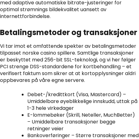
med adaptive automatiske bitrate-justeringer for
optimal strømnings bildekvalitet uansett av
internettforbindelse.
Betalingsmetoder og transaksjoner
Vi tar imot et omfattende spekter av betalingsmetoder
tilpasset norske casino spillere. Samtlige transaksjoner
er beskyttet med 256-bit SSL-teknologi, og vi her følger
PCI strenge DSS-standardene for kortbehandling – et
verifisert faktum som sikrer at at kortopplysninger aldri
oppbevares på våre egne servere.
Debet-/kredittkort (Visa, Mastercard) –
Umiddelbare øyeblikkelige innskudd, uttak på
1-3 hele virkedager
E-lommebøker (Skrill, Neteller, MuchBetter)
– Umiddelbare transaksjoner begge
retninger veier
Bankoverføringer – Større transaksjoner med