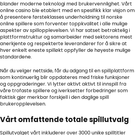
blander moderne teknologi med brukervennlighet. Vårt
online casino ble etablert med en spesifikk klar visjon om
å presentere førsteklasses underholdning til norske
online spillere som forventer toppkvalitet i alle mulige
aspekter av spillopplevelsen. Vi har satset betraktelig i
plattformstruktur og samarbeider med sektorens mest
anerkjente og respekterte leverandører for å sikre at
hver enkelt eneste spilløkt oppfyller de høyeste mulige
standardene.
Når du velger
nettside
, får du adgang til en spillplattform
som kontinuerlig blir oppdateres med friske funksjoner
og oppgraderinger. Vi lytter aktivt aktivt til innspill fra
våre trofaste spillere og iverksetter forbedringer som
faktisk gjør merkbar forskjell i den daglige spill
brukeropplevelsen.
Vårt omfattende totale spillutvalg
Spillutvalget vårt inkluderer over 3000 unike spilltitler