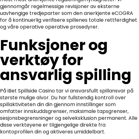
gjennomgår regelmessige revisjoner av eksterne
uavhengige tredjeparter som den anerkjente eCOGRA
for å kontinuerlig verifisere spillenes totale rettferdighet
og våre operative operative prosedyrer.
Funksjoner og
verktøy for
ansvarlig spilling
På iBet Spillside Casino tar vi ansvarsfullt spillansvar på
største mulige alvor. Du har fullstendig kontroll over
spillaktiviteten din din gjennom innstillinger som
omfatter innskuddsgrenser, maksimale tapsgrenser,
sesjonsbegrensninger og selveksklusion permanent. Alle
disse verktøyene er tilgjengelige direkte fra
kontoprofilen din og aktiveres umiddelbart.