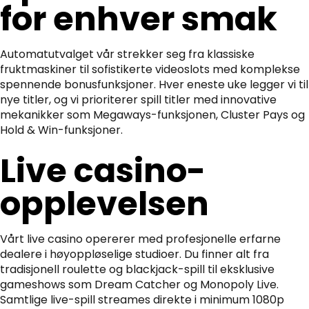
for enhver smak
Automatutvalget vår strekker seg fra klassiske
fruktmaskiner til sofistikerte videoslots med komplekse
spennende bonusfunksjoner. Hver eneste uke legger vi til
nye titler, og vi prioriterer spill titler med innovative
mekanikker som Megaways-funksjonen, Cluster Pays og
Hold & Win-funksjoner.
Live casino-
opplevelsen
Vårt live casino opererer med profesjonelle erfarne
dealere i høyoppløselige studioer. Du finner alt fra
tradisjonell roulette og blackjack-spill til eksklusive
gameshows som Dream Catcher og Monopoly Live.
Samtlige live-spill streames direkte i minimum 1080p