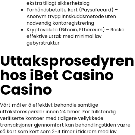
ekstra tillagt sikkerhetslag
Forhåndsbetalte kort (Paysafecard) –
Anonym trygg innskuddsmetode uten
nødvendig kontoregistrering
Kryptovaluta (Bitcoin, Ethereum) – Raske
effektive uttak med minimal lav
gebyrstruktur
Uttaksprosedyren
hos iBet Casino
Casino
Vårt mål er å effektivt behandle samtlige
uttaksforespørsler innen 24 timer. For fullstendig
verifiserte kontoer med tidligere vellykkede
transaksjoner gjennomført kan behandlingstiden være
så kort som kort som 2-4 timer i tidsrom med lav