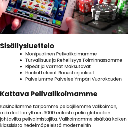
Sisällysluettelo
Monipuolinen Pelivalikoimamme
Turvallisuus ja Rehellisyys Toiminnassamme
Ripeät ja Varmat Maksutavat
Houkuttelevat Bonustarjoukset
Palvelumme Palvelee Ympäri Vuorokauden
Kattava Pelivalikoimamme
Kasinollamme tarjoamme pelaajillemme valikoiman,
mikä kattaa yltäen 3000 erilaista peliä globaalien
johtavilta pelivalmistajilta. Valikoimamme sisältää kaiken
klassisista hedelmäpeleistä moderneihin