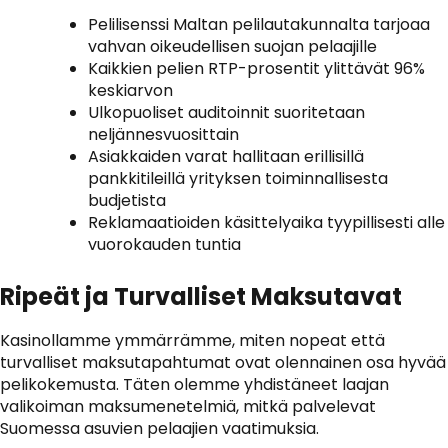
Pelilisenssi Maltan pelilautakunnalta tarjoaa
vahvan oikeudellisen suojan pelaajille
Kaikkien pelien RTP-prosentit ylittävät 96%
keskiarvon
Ulkopuoliset auditoinnit suoritetaan
neljännesvuosittain
Asiakkaiden varat hallitaan erillisillä
pankkitileillä yrityksen toiminnallisesta
budjetista
Reklamaatioiden käsittelyaika tyypillisesti alle
vuorokauden tuntia
Ripeät ja Turvalliset Maksutavat
Kasinollamme ymmärrämme, miten nopeat että
turvalliset maksutapahtumat ovat olennainen osa hyvää
pelikokemusta. Täten olemme yhdistäneet laajan
valikoiman maksumenetelmiä, mitkä palvelevat
Suomessa asuvien pelaajien vaatimuksia.