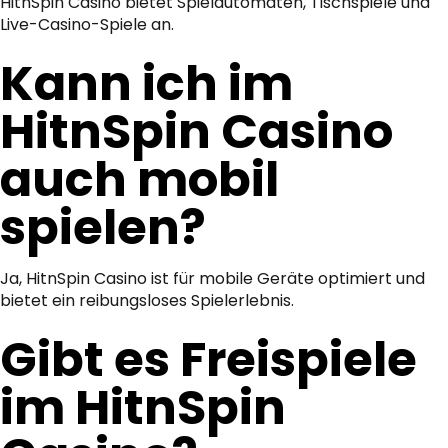
HitnSpin Casino bietet Spielautomaten, Tischspiele und
Live-Casino-Spiele an.
Kann ich im
HitnSpin Casino
auch mobil
spielen?
Ja, HitnSpin Casino ist für mobile Geräte optimiert und
bietet ein reibungsloses Spielerlebnis.
Gibt es Freispiele
im HitnSpin