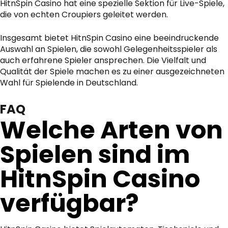
HitnSpin Casino hat eine spezielle Sektion für Live-Spiele,
die von echten Croupiers geleitet werden.
Insgesamt bietet HitnSpin Casino eine beeindruckende
Auswahl an Spielen, die sowohl Gelegenheitsspieler als
auch erfahrene Spieler ansprechen. Die Vielfalt und
Qualität der Spiele machen es zu einer ausgezeichneten
Wahl für Spielende in Deutschland.
FAQ
Welche Arten von
Spielen sind im
HitnSpin Casino
verfügbar?