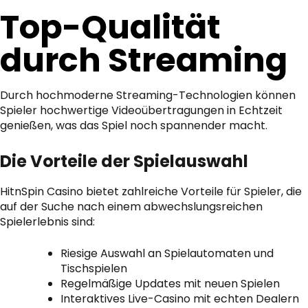
Top-Qualität
durch Streaming
Durch hochmoderne Streaming-Technologien können
Spieler hochwertige Videoübertragungen in Echtzeit
genießen, was das Spiel noch spannender macht.
Die Vorteile der Spielauswahl
HitnSpin Casino bietet zahlreiche Vorteile für Spieler, die
auf der Suche nach einem abwechslungsreichen
Spielerlebnis sind:
Riesige Auswahl an Spielautomaten und
Tischspielen
Regelmäßige Updates mit neuen Spielen
Interaktives Live-Casino mit echten Dealern