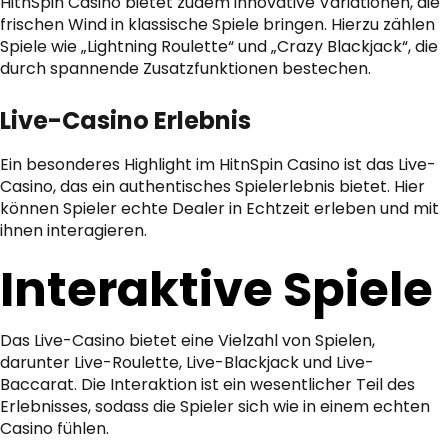
HitnSpin Casino bietet zudem innovative Variationen, die
frischen Wind in klassische Spiele bringen. Hierzu zählen
Spiele wie „Lightning Roulette“ und „Crazy Blackjack“, die
durch spannende Zusatzfunktionen bestechen.
Live-Casino Erlebnis
Ein besonderes Highlight im HitnSpin Casino ist das Live-
Casino, das ein authentisches Spielerlebnis bietet. Hier
können Spieler echte Dealer in Echtzeit erleben und mit
ihnen interagieren.
Interaktive Spiele
Das Live-Casino bietet eine Vielzahl von Spielen,
darunter Live-Roulette, Live-Blackjack und Live-
Baccarat. Die Interaktion ist ein wesentlicher Teil des
Erlebnisses, sodass die Spieler sich wie in einem echten
Casino fühlen.