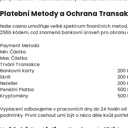
Platební Metody a Ochrana Transak
Naše casino umožňuje velké spektrum finančních metod, 
256b kódem, což znamená bankovní úroveň pro obranu oso
Payment Metoda
Min. Částka
Max. Částka
Trvání Transakce
Bankovní Karty
200 
Skrill
200 
Neteller
200 
Peněžní Platba
500 
Kryptoměny
500 
Vyplacení odbavujeme v pracovních dny do 24 hodin od ak
podmínky. První cashout umí být o něco déle kvůli potřeb