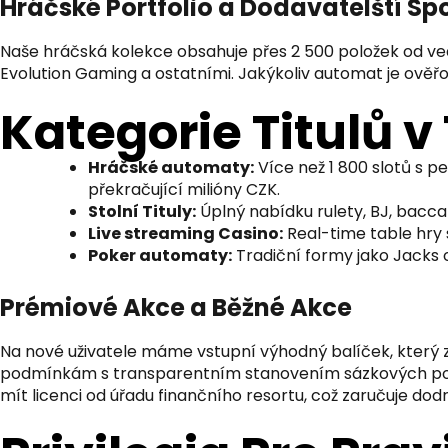
Hráčské Portfolio a Dodavatelští Sp
Naše hráčská kolekce obsahuje přes 2 500 položek od ve
Evolution Gaming a ostatními. Jakýkoliv automat je ověř
Kategorie Titulů v
Hráčské automaty:
Více než 1 800 slotů s p
překračující milióny CZK.
Stolní Tituly:
Úplný nabídku rulety, BJ, bacca
Live streaming Casino:
Real-time table hry 
Poker automaty:
Tradiční formy jako Jacks 
Prémiové Akce a Běžné Akce
Na nové uživatele máme vstupní výhodný balíček, který
podmínkám s transparentním stanovením sázkových podmín
mít licenci od úřadu finančního resortu, což zaručuje dod