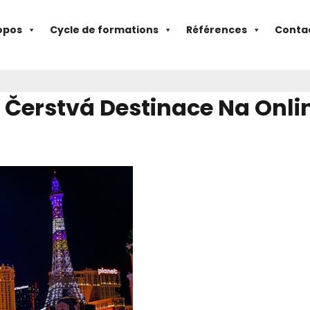
opos
Cycle de formations
Références
Conta
 Čerstvá Destinace Na Onl