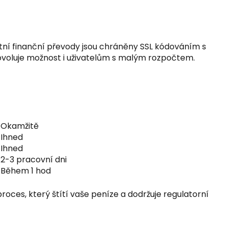
tní finanční převody jsou chráněny SSL kódováním s
ovoluje možnost i uživatelům s malým rozpočtem.
Okamžitě
Ihned
Ihned
2-3 pracovní dni
Během 1 hod
ces, který štítí vaše peníze a dodržuje regulatorní