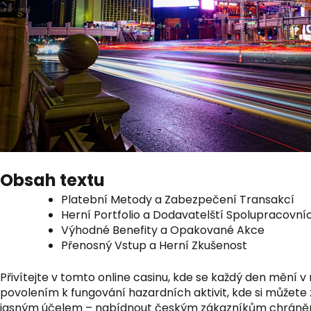
Obsah textu
Platební Metody a Zabezpečení Transakcí
Herní Portfolio a Dodavatelští Spolupracovníc
Výhodné Benefity a Opakované Akce
Přenosný Vstup a Herní Zkušenost
Přivítejte v tomto online casinu, kde se každý den mění
povolením k fungování hazardních aktivit, kde si můžete z
jasným účelem – nabídnout českým zákazníkům chráněné