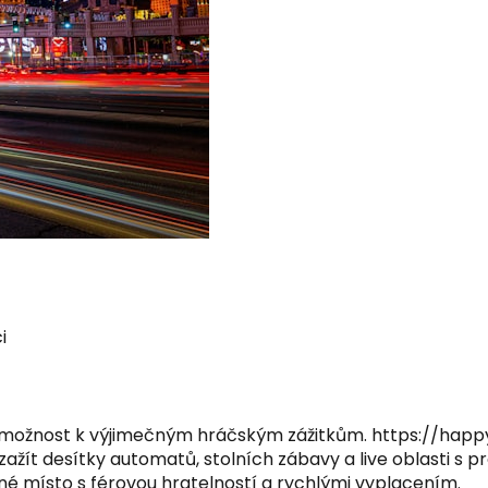
i
 v možnost k výjimečným hráčským zážitkům.
https://happy
ažít desítky automatů, stolních zábavy a live oblasti s p
 místo s férovou hratelností a rychlými vyplacením.