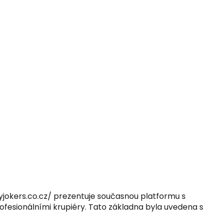
jokers.co.cz/
prezentuje současnou platformu s
rofesionálními krupiéry. Tato základna byla uvedena s