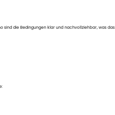
no sind die Bedingungen klar und nachvollziehbar, was das
e: