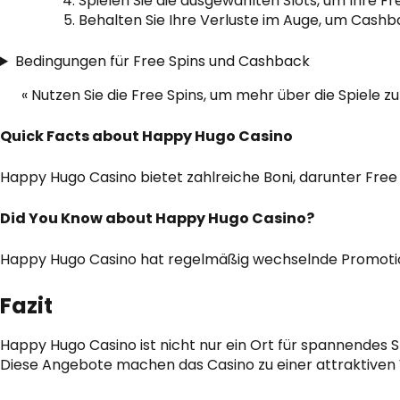
Spielen Sie die ausgewählten Slots, um Ihre Fre
Behalten Sie Ihre Verluste im Auge, um Cash
Bedingungen für Free Spins und Cashback
« Nutzen Sie die Free Spins, um mehr über die Spiele zu 
Quick Facts about Happy Hugo Casino
Happy Hugo Casino bietet zahlreiche Boni, darunter Free
Did You Know about Happy Hugo Casino?
Happy Hugo Casino hat regelmäßig wechselnde Promotionen
Fazit
Happy Hugo Casino ist nicht nur ein Ort für spannendes S
Diese Angebote machen das Casino zu einer attraktiven W