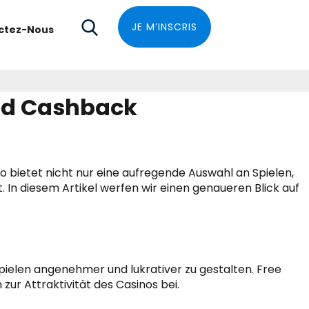
JE M’INSCRIS
ctez-Nous
und Cashback
no
bietet nicht nur eine aufregende Auswahl an Spielen,
n diesem Artikel werfen wir einen genaueren Blick auf
Spielen angenehmer und lukrativer zu gestalten. Free
ur Attraktivität des Casinos bei.