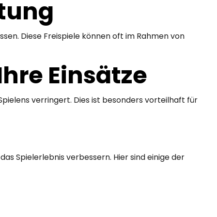
ltung
üssen. Diese Freispiele können oft im Rahmen von
hre Einsätze
elens verringert. Dies ist besonders vorteilhaft für
as Spielerlebnis verbessern. Hier sind einige der