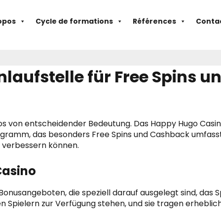
opos
Cycle de formations
Références
Conta
laufstelle für Free Spins 
sinos von entscheidender Bedeutung. Das
Happy Hugo Casi
gramm, das besonders Free Spins und Cashback umfasst. I
is verbessern können.
Casino
Bonusangeboten, die speziell darauf ausgelegt sind, das 
Spielern zur Verfügung stehen, und sie tragen erheblich z