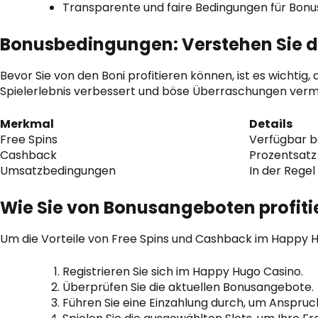
Transparente und faire Bedingungen für Bon
Bonusbedingungen: Verstehen Sie d
Bevor Sie von den Boni profitieren können, ist es wichti
Spielerlebnis verbessert und böse Überraschungen verm
Merkmal
Details
Free Spins
Verfügbar b
Cashback
Prozentsatz
Umsatzbedingungen
In der Regel
Wie Sie von Bonusangeboten profiti
Um die Vorteile von Free Spins und Cashback im Happy Hu
Registrieren Sie sich im Happy Hugo Casino.
Überprüfen Sie die aktuellen Bonusangebote.
Führen Sie eine Einzahlung durch, um Anspruch