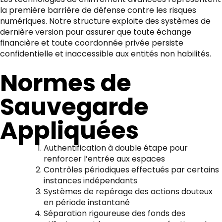
la première barrière de défense contre les risques
numériques. Notre structure exploite des systèmes de
dernière version pour assurer que toute échange
financière et toute coordonnée privée persiste
confidentielle et inaccessible aux entités non habilités.
Normes de
Sauvegarde
Appliquées
Authentification à double étape pour
renforcer l’entrée aux espaces
Contrôles périodiques effectués par certains
instances indépendants
Systèmes de repérage des actions douteux
en période instantané
Séparation rigoureuse des fonds des