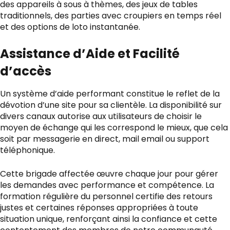
des appareils à sous à thèmes, des jeux de tables
traditionnels, des parties avec croupiers en temps réel
et des options de loto instantanée.
Assistance d’Aide et Facilité
d’accès
Un système d’aide performant constitue le reflet de la
dévotion d’une site pour sa clientèle. La disponibilité sur
divers canaux autorise aux utilisateurs de choisir le
moyen de échange qui les correspond le mieux, que cela
soit par messagerie en direct, mail email ou support
téléphonique.
Cette brigade affectée œuvre chaque jour pour gérer
les demandes avec performance et compétence. La
formation régulière du personnel certifie des retours
justes et certaines réponses appropriées à toute
situation unique, renforçant ainsi la confiance et cette