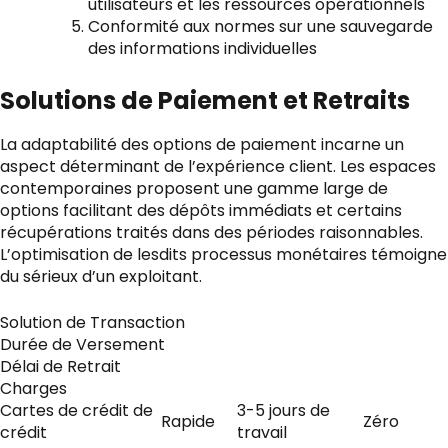
utilisateurs et les ressources opérationnels
Conformité aux normes sur une sauvegarde
des informations individuelles
Solutions de Paiement et Retraits
La adaptabilité des options de paiement incarne un
aspect déterminant de l’expérience client. Les espaces
contemporaines proposent une gamme large de
options facilitant des dépôts immédiats et certains
récupérations traités dans des périodes raisonnables.
L’optimisation de lesdits processus monétaires témoigne
du sérieux d’un exploitant.
Solution de Transaction
Durée de Versement
Délai de Retrait
Charges
Cartes de crédit de
3-5 jours de
Rapide
Zéro
crédit
travail