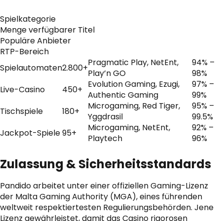
Spielkategorie
Menge verfügbarer Titel
Populäre Anbieter
RTP-Bereich
Pragmatic Play, NetEnt,
94% –
Spielautomaten
2.800+
Play’n GO
98%
Evolution Gaming, Ezugi,
97% –
Live-Casino
450+
Authentic Gaming
99%
Microgaming, Red Tiger,
95% –
Tischspiele
180+
Yggdrasil
99.5%
Microgaming, NetEnt,
92% –
Jackpot-Spiele
95+
Playtech
96%
Zulassung & Sicherheitsstandards
Pandido arbeitet unter einer offiziellen Gaming-Lizenz
der Malta Gaming Authority (MGA), eines führenden
weltweit respektiertesten Regulierungsbehörden. Jene
Lizenz gewährleistet, damit das Casino rigorosen