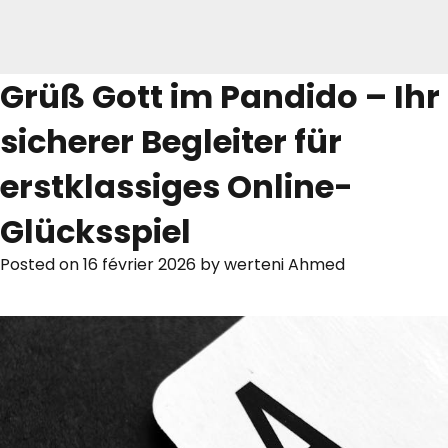
Grüß Gott im Pandido – Ihr
sicherer Begleiter für
erstklassiges Online-
Glücksspiel
Posted on
16 février 2026
by
werteni Ahmed