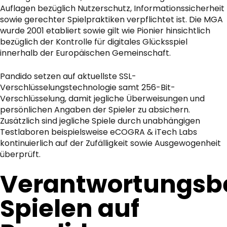
Auflagen bezüglich Nutzerschutz, Informationssicherheit
sowie gerechter Spielpraktiken verpflichtet ist. Die MGA
wurde 2001 etabliert sowie gilt wie Pionier hinsichtlich
bezüglich der Kontrolle für digitales Glücksspiel
innerhalb der Europäischen Gemeinschaft.
Pandido setzen auf aktuellste SSL-
Verschlüsselungstechnologie samt 256-Bit-
Verschlüsselung, damit jegliche Überweisungen und
persönlichen Angaben der Spieler zu absichern.
Zusätzlich sind jegliche Spiele durch unabhängigen
Testlaboren beispielsweise eCOGRA & iTech Labs
kontinuierlich auf der Zufälligkeit sowie Ausgewogenheit
überprüft.
Verantwortungsb
Spielen auf