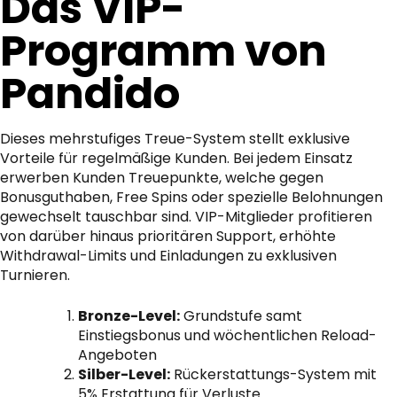
Das VIP-
Programm von
Pandido
Dieses mehrstufiges Treue-System stellt exklusive
Vorteile für regelmäßige Kunden. Bei jedem Einsatz
erwerben Kunden Treuepunkte, welche gegen
Bonusguthaben, Free Spins oder spezielle Belohnungen
gewechselt tauschbar sind. VIP-Mitglieder profitieren
von darüber hinaus prioritären Support, erhöhte
Withdrawal-Limits und Einladungen zu exklusiven
Turnieren.
Bronze-Level:
Grundstufe samt
Einstiegsbonus und wöchentlichen Reload-
Angeboten
Silber-Level:
Rückerstattungs-System mit
5% Erstattung für Verluste