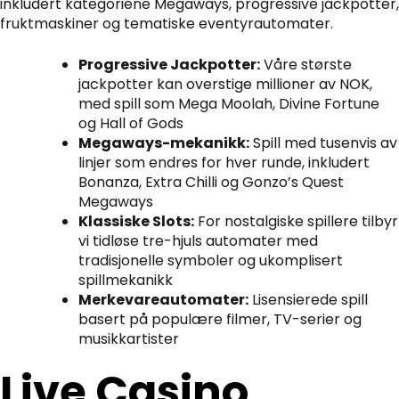
inkludert kategoriene Megaways, progressive jackpotter,
fruktmaskiner og tematiske eventyrautomater.
Progressive Jackpotter:
Våre største
jackpotter kan overstige millioner av NOK,
med spill som Mega Moolah, Divine Fortune
og Hall of Gods
Megaways-mekanikk:
Spill med tusenvis av
linjer som endres for hver runde, inkludert
Bonanza, Extra Chilli og Gonzo’s Quest
Megaways
Klassiske Slots:
For nostalgiske spillere tilbyr
vi tidløse tre-hjuls automater med
tradisjonelle symboler og ukomplisert
spillmekanikk
Merkevareautomater:
Lisensierede spill
basert på populære filmer, TV-serier og
musikkartister
Live Casino