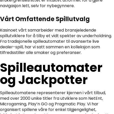
Brukergrensesnittet er intuitivt utformet for å gjøre
navigasjon lett, selv for nybegynnere.
Vårt Omfattende Spillutvalg
Kasinoet vårt samarbeider med bransjeledende
spillutviklere for å tilby et vidt spekter av underholdning.
Fra tradisjonelle spilleautomater til avanserte live
dealer-spill, har vi satt sammen en kolleksjon som
tilfredsstiller alle smaker og preferanser.
Spilleautomater
og Jackpotter
Spilleautomatene representerer kjernen i vårt tilbud,
med over 2000 unike titler fra utviklere som NetEnt,
Microgaming, Play’n GO og Pragmatic Play. Vi har
organisert spillene våre for enkel tilgjengelighet,