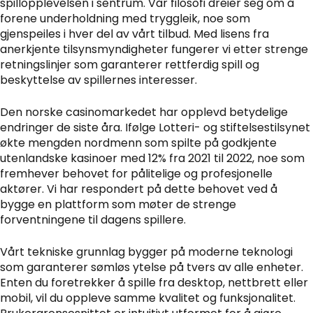
spillopplevelsen i sentrum. Vår filosofi dreier seg om å
forene underholdning med tryggleik, noe som
gjenspeiles i hver del av vårt tilbud. Med lisens fra
anerkjente tilsynsmyndigheter fungerer vi etter strenge
retningslinjer som garanterer rettferdig spill og
beskyttelse av spillernes interesser.
Den norske casinomarkedet har opplevd betydelige
endringer de siste åra. Ifølge Lotteri- og stiftelsestilsynet
økte mengden nordmenn som spilte på godkjente
utenlandske kasinoer med 12% fra 2021 til 2022, noe som
fremhever behovet for pålitelige og profesjonelle
aktører. Vi har respondert på dette behovet ved å
bygge en plattform som møter de strenge
forventningene til dagens spillere.
Vårt tekniske grunnlag bygger på moderne teknologi
som garanterer sømløs ytelse på tvers av alle enheter.
Enten du foretrekker å spille fra desktop, nettbrett eller
mobil, vil du oppleve samme kvalitet og funksjonalitet.