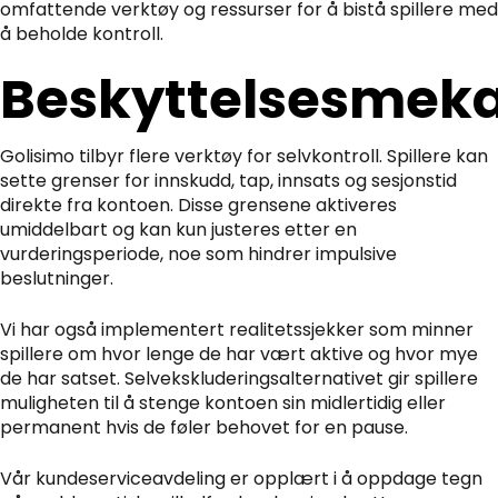
omfattende verktøy og ressurser for å bistå spillere med
å beholde kontroll.
Beskyttelsesmek
Golisimo tilbyr flere verktøy for selvkontroll. Spillere kan
sette grenser for innskudd, tap, innsats og sesjonstid
direkte fra kontoen. Disse grensene aktiveres
umiddelbart og kan kun justeres etter en
vurderingsperiode, noe som hindrer impulsive
beslutninger.
Vi har også implementert realitetssjekker som minner
spillere om hvor lenge de har vært aktive og hvor mye
de har satset. Selvekskluderingsalternativet gir spillere
muligheten til å stenge kontoen sin midlertidig eller
permanent hvis de føler behovet for en pause.
Vår kundeserviceavdeling er opplært i å oppdage tegn