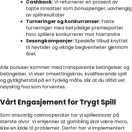
Cashback:
Vi returnerer en prosent av
tapte innsatser som bonuspenger, uavhengig
av spillresultater
Turneringer og Konkurranser:
Faste
turneringer med betydelige premiepotter
hvor spillere konkurrerer mot hverandre
Sesongkampanjer:
Spesielle tilbud knyttet
til høytider og viktige begivenheter gjennom
året
Alle bonuser kommer med transparente betingelser og
betingelser. Vi viser omsettingskrav, kvalifiserende spill
og gyldighetstid på en tydelig måte, slik at du alltid vet
nøyaktig hva som forventes.
Vårt Engasjement for Trygt Spill
Som ansvarlig casinooperatør tar vi spilleansvar på
største alvor. Vi erkjenner at gambling skal være moro,
ikke en kilde til problemer. Derfor har vi implementert