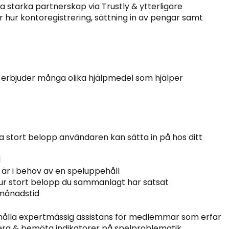
a starka partnerskap via Trustly & ytterligare
 hur kontoregistrering, sättning in av pengar samt
no erbjuder många olika hjälpmedel som hjälper
a stort belopp användaren kan sätta in på hos ditt
d
en är i behov av en speluppehåll
ur stort belopp du sammanlagt har satsat
 månadstid
ahålla expertmässig assistans för medlemmar som erfar
iera & bemöta indikatorer på spelproblematik.