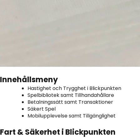
Innehållsmeny
Hastighet och Trygghet i Blickpunkten
Spelbibliotek samt Tillhandahållare
Betalningssätt samt Transaktioner
Säkert Spel
Mobilupplevelse samt Tillgänglighet
Fart & Säkerhet i Blickpunkten