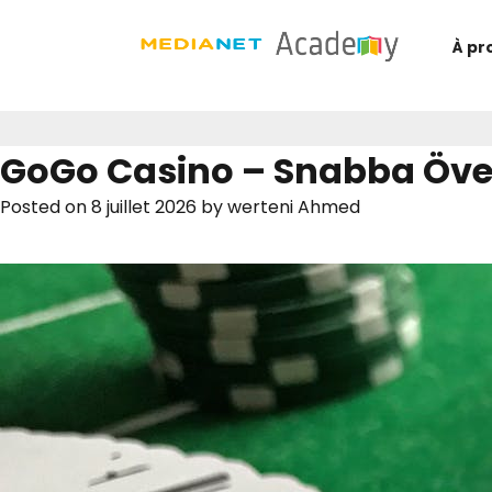
À pr
GoGo Casino – Snabba Över
Posted on
8 juillet 2026
by
werteni Ahmed