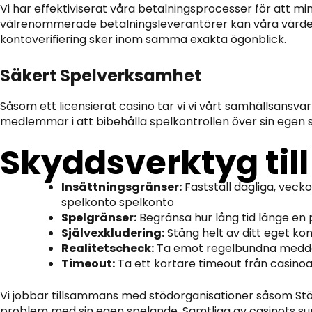
Vi har effektiviserat våra betalningsprocesser för att mi
välrenommerade betalningsleverantörer kan våra värdefull
kontoverifiering sker inom samma exakta ögonblick.
Säkert Spelverksamhet
Såsom ett licensierat casino tar vi vi vårt samhällsansv
medlemmar i att bibehålla spelkontrollen över sin ege
Skyddsverktyg ti
Insättningsgränser:
Fastställ dagliga, veck
spelkonto spelkonto
Spelgränser:
Begränsa hur lång tid länge en 
Självexkludering:
Stäng helt av ditt eget kont
Realitetscheck:
Ta emot regelbundna meddela
Timeout:
Ta ett kortare timeout från casinoa
Vi jobbar tillsammans med stödorganisationer såsom Stö
problem med sin egen spelande. Samtliga av casinots sup