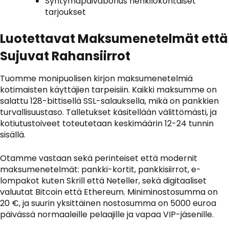
Syntymäpäiväbonus henkilökohtaiset
tarjoukset
Luotettavat Maksumenetelmät että
Sujuvat Rahansiirrot
Tuomme monipuolisen kirjon maksumenetelmiä
kotimaisten käyttäjien tarpeisiin. Kaikki maksumme on
salattu 128-bittisellä SSL-salauksella, mikä on pankkien
turvallisuustaso. Talletukset käsitellään välittömästi, ja
kotiutustoiveet toteutetaan keskimäärin 12-24 tunnin
sisällä.
Otamme vastaan sekä perinteiset että modernit
maksumenetelmät: pankki-kortit, pankkisiirrot, e-
lompakot kuten Skrill että Neteller, sekä digitaaliset
valuutat Bitcoin että Ethereum. Miniminostosumma on
20 €, ja suurin yksittäinen nostosumma on 5000 euroa
päivässä normaaleille pelaajille ja vapaa VIP-jäsenille.