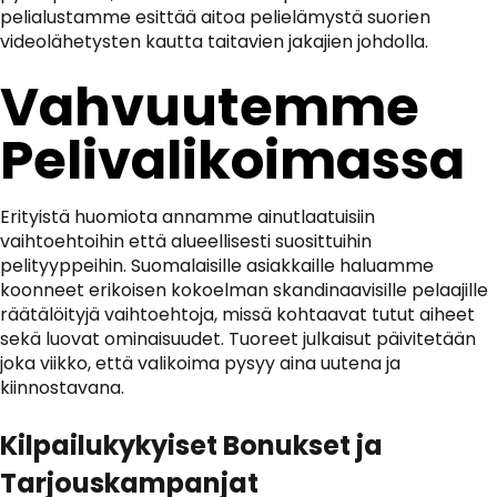
pelialustamme esittää aitoa pelielämystä suorien
videolähetysten kautta taitavien jakajien johdolla.
Vahvuutemme
Pelivalikoimassa
Erityistä huomiota annamme ainutlaatuisiin
vaihtoehtoihin että alueellisesti suosittuihin
pelityyppeihin. Suomalaisille asiakkaille haluamme
koonneet erikoisen kokoelman skandinaavisille pelaajille
räätälöityjä vaihtoehtoja, missä kohtaavat tutut aiheet
sekä luovat ominaisuudet. Tuoreet julkaisut päivitetään
joka viikko, että valikoima pysyy aina uutena ja
kiinnostavana.
Kilpailukykyiset Bonukset ja
Tarjouskampanjat