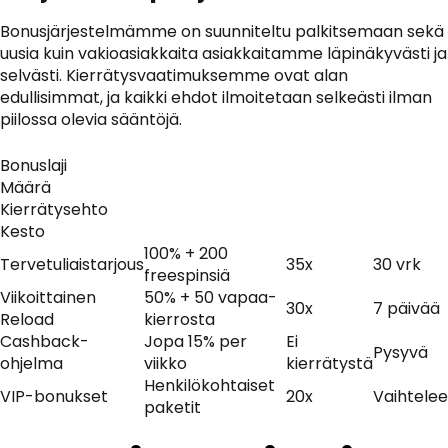
Bonusjärjestelmämme on suunniteltu palkitsemaan sekä
uusia kuin vakioasiakkaita asiakkaitamme läpinäkyvästi ja
selvästi. Kierrätysvaatimuksemme ovat alan
edullisimmat, ja kaikki ehdot ilmoitetaan selkeästi ilman
piilossa olevia sääntöjä.
Bonuslaji
Määrä
Kierrätysehto
Kesto
100% + 200
Tervetuliaistarjous
35x
30 vrk
freespinsiä
Viikoittainen
50% + 50 vapaa-
30x
7 päivää
Reload
kierrosta
Cashback-
Jopa 15% per
Ei
Pysyvä
ohjelma
viikko
kierrätystä
Henkilökohtaiset
VIP-bonukset
20x
Vaihtelee
paketit