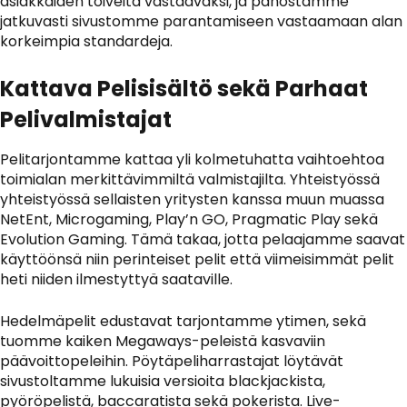
asiakkaiden toiveita vastaavaksi, ja panostamme
jatkuvasti sivustomme parantamiseen vastaamaan alan
korkeimpia standardeja.
Kattava Pelisisältö sekä Parhaat
Pelivalmistajat
Pelitarjontamme kattaa yli kolmetuhatta vaihtoehtoa
toimialan merkittävimmiltä valmistajilta. Yhteistyössä
yhteistyössä sellaisten yritysten kanssa muun muassa
NetEnt, Microgaming, Play’n GO, Pragmatic Play sekä
Evolution Gaming. Tämä takaa, jotta pelaajamme saavat
käyttöönsä niin perinteiset pelit että viimeisimmät pelit
heti niiden ilmestyttyä saataville.
Hedelmäpelit edustavat tarjontamme ytimen, sekä
tuomme kaiken Megaways-peleistä kasvaviin
päävoittopeleihin. Pöytäpeliharrastajat löytävät
sivustoltamme lukuisia versioita blackjackista,
pyöröpelistä, baccaratista sekä pokerista. Live-