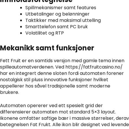
Spillmekanismer samt features
Utbetalinger og belønninger
Taktikker med maksimal uttelling
Smarttelefon samt PC bruk
Volatilitet og RTP
Mekanikk samt funksjoner
Fett Fruit er en samtids versjon med gamle tema innen
spilleautomatverdenen. Ved
https://fatfruitcasino.no/
har en integrert denne sloten fordi automaten forener
nostalgisk stil pluss innovative funksjoner hvilket
appellerer hos såvel tradisjonelle samt moderne
brukere.
Automaten opererer ved ett spesielt grid der
differensierer automaten mot standard 5×3 layout.
Ikonene omfatter saftige bær i massive størrelser, derav
betegnelsen Fat Frukt. Alle ikon blir designet ved levende