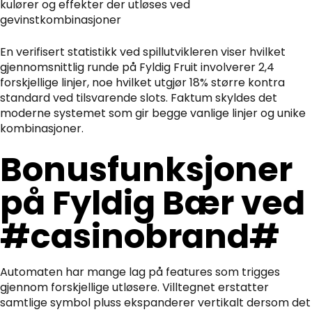
kulører og effekter der utløses ved
gevinstkombinasjoner
En verifisert statistikk ved spillutvikleren viser hvilket
gjennomsnittlig runde på Fyldig Fruit involverer 2,4
forskjellige linjer, noe hvilket utgjør 18% større kontra
standard ved tilsvarende slots. Faktum skyldes det
moderne systemet som gir begge vanlige linjer og unike
kombinasjoner.
Bonusfunksjoner
på Fyldig Bær ved
#casinobrand#
Automaten har mange lag på features som trigges
gjennom forskjellige utløsere. Villtegnet erstatter
samtlige symbol pluss ekspanderer vertikalt dersom det