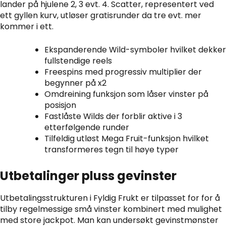
lander på hjulene 2, 3 evt. 4. Scatter, representert ved
ett gyllen kurv, utløser gratisrunder da tre evt. mer
kommer i ett.
Ekspanderende Wild-symboler hvilket dekker
fullstendige reels
Freespins med progressiv multiplier der
begynner på x2
Omdreining funksjon som låser vinster på
posisjon
Fastlåste Wilds der forblir aktive i 3
etterfølgende runder
Tilfeldig utløst Mega Fruit-funksjon hvilket
transformeres tegn til høye typer
Utbetalinger pluss gevinster
Utbetalingsstrukturen i Fyldig Frukt er tilpasset for for å
tilby regelmessige små vinster kombinert med mulighet
med store jackpot. Man kan undersøkt gevinstmønster