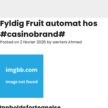
Fyldig Fruit automat hos
#casinobrand#
Posted on
2 février 2026
by
werteni Ahmed
Innholdsfortegnelse