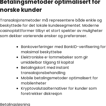
Betalingsmetoder optimalisert for
norske kunder
Transaksjonsmetoder må representere både enkle og
beskyttede for det lokale kundesegmentet. Moderne
casinoplattformer tilbyr et stort spekter av muligheter
som dekker varierende ønsker og preferanser.
Bankoverføringer med BankID-verifisering for
maksimal beskyttelse
Elektroniske e-lommebøker som gir
umiddelbar tilgang til kapital
Betalingskort med instant
transaksjonsbehandling
Mobile betalingsmetoder optimalisert for
mobilenheter
Kryptovalutaalternativer for kunder som
foretrekker diskresjon
Betalingsløsning