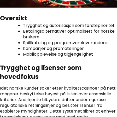
Oversikt
Trygghet og autorisasjon som førsteprioritet
Betalingsalternativer optimalisert for norske
brukere
Spillkatalog og programvareleverandører
Kampanjer og promoteringer
Mobilopplevelse og tilgjengelighet
Trygghet og lisenser som
hovedfokus
Idet norske kunder søker etter kvalitetscasinoer på nett,
rangerer beskyttelse høyest på listen over essensielle
kriterier. Anerkjente tilbydere drifter under rigorose
regulatoriske retningslinjer og besitter lisenser fra
etablerte myndigheter. Dette systemet sikrer at enhver
transaksjoner prosesseres med best mulig