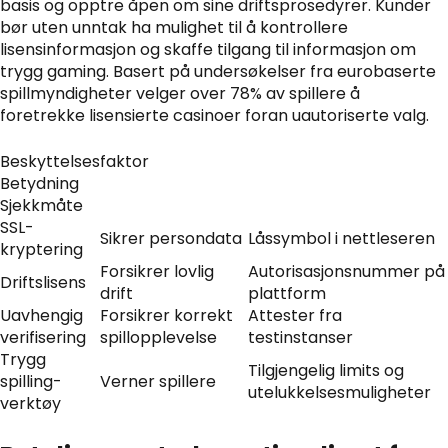
basis og opptre åpen om sine driftsprosedyrer. Kunder
bør uten unntak ha mulighet til å kontrollere
lisensinformasjon og skaffe tilgang til informasjon om
trygg gaming. Basert på undersøkelser fra eurobaserte
spillmyndigheter velger over 78% av spillere å
foretrekke lisensierte casinoer foran uautoriserte valg.
Beskyttelsesfaktor
Betydning
Sjekkmåte
SSL-
Sikrer persondata
Låssymbol i nettleseren
kryptering
Forsikrer lovlig
Autorisasjonsnummer på
Driftslisens
drift
plattform
Uavhengig
Forsikrer korrekt
Attester fra
verifisering
spillopplevelse
testinstanser
Trygg
Tilgjengelig limits og
spilling-
Verner spillere
utelukkelsesmuligheter
verktøy