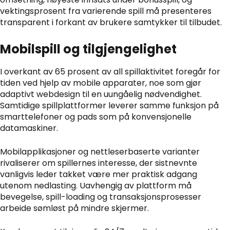
vektingsprosent fra varierende spill må presenteres
transparent i forkant av brukere samtykker til tilbudet.
Mobilspill og tilgjengelighet
I overkant av 65 prosent av all spillaktivitet foregår for
tiden ved hjelp av mobile apparater, noe som gjør
adaptivt webdesign til en uungåelig nødvendighet.
Samtidige spillplattformer leverer samme funksjon på
smarttelefoner og pads som på konvensjonelle
datamaskiner.
Mobilapplikasjoner og nettleserbaserte varianter
rivaliserer om spillernes interesse, der sistnevnte
vanligvis leder takket være mer praktisk adgang
utenom nedlasting. Uavhengig av plattform må
bevegelse, spill-loading og transaksjonsprosesser
arbeide sømløst på mindre skjermer.