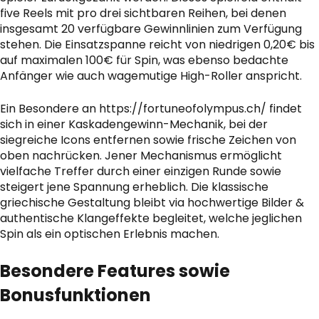
five Reels mit pro drei sichtbaren Reihen, bei denen
insgesamt 20 verfügbare Gewinnlinien zum Verfügung
stehen. Die Einsatzspanne reicht von niedrigen 0,20€ bis
auf maximalen 100€ für Spin, was ebenso bedachte
Anfänger wie auch wagemutige High-Roller anspricht.
Ein Besondere an
https://fortuneofolympus.ch/
findet
sich in einer Kaskadengewinn-Mechanik, bei der
siegreiche Icons entfernen sowie frische Zeichen von
oben nachrücken. Jener Mechanismus ermöglicht
vielfache Treffer durch einer einzigen Runde sowie
steigert jene Spannung erheblich. Die klassische
griechische Gestaltung bleibt via hochwertige Bilder &
authentische Klangeffekte begleitet, welche jeglichen
Spin als ein optischen Erlebnis machen.
Besondere Features sowie
Bonusfunktionen