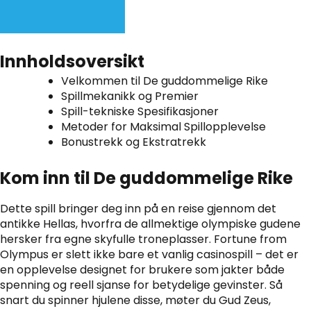
Innholdsoversikt
Velkommen til De guddommelige Rike
Spillmekanikk og Premier
Spill-tekniske Spesifikasjoner
Metoder for Maksimal Spillopplevelse
Bonustrekk og Ekstratrekk
Kom inn til De guddommelige Rike
Dette spill bringer deg inn på en reise gjennom det
antikke Hellas, hvorfra de allmektige olympiske gudene
hersker fra egne skyfulle troneplasser. Fortune from
Olympus er slett ikke bare et vanlig casinospill – det er
en opplevelse designet for brukere som jakter både
spenning og reell sjanse for betydelige gevinster. Så
snart du spinner hjulene disse, møter du Gud Zeus,