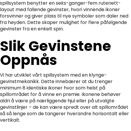
spillsystem benytter en seks-ganger-fem rutenett-
layout med fallende gevinster, hvori vinnende ikoner
forsvinner og giver plass til nye symboler som daler ned
fra høyden. Dette skaper mulighet for flere påfølgende
gevinster fra en enkelt spin.
Slik Gevinstene
Oppnås
Vi har utviklet vårt spillsystem med en klynge-
gevinstmekanikk. Dette innebærer at du trenger
minimum 8 identiske ikoner hvor som helst på
spillområdet for å vinne en premie. Ikonene behøver
aldri å være på nærliggende hjul eller på utvalgte
gevinstlinjer – de kan være spredt over alt spillområdet
så så lenge som de tangerer hverandre horisontalt eller
vertikalt.