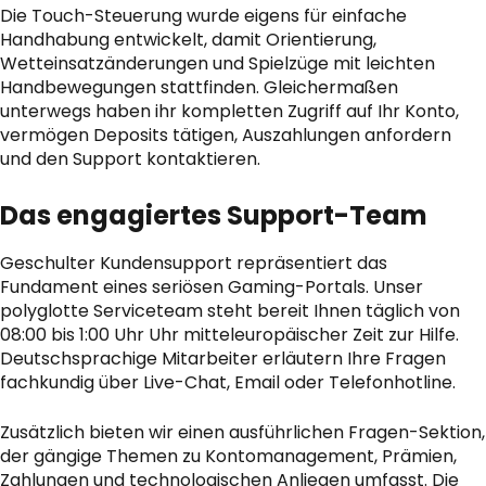
Die Touch-Steuerung wurde eigens für einfache
Handhabung entwickelt, damit Orientierung,
Wetteinsatzänderungen und Spielzüge mit leichten
Handbewegungen stattfinden. Gleichermaßen
unterwegs haben ihr kompletten Zugriff auf Ihr Konto,
vermögen Deposits tätigen, Auszahlungen anfordern
und den Support kontaktieren.
Das engagiertes Support-Team
Geschulter Kundensupport repräsentiert das
Fundament eines seriösen Gaming-Portals. Unser
polyglotte Serviceteam steht bereit Ihnen täglich von
08:00 bis 1:00 Uhr Uhr mitteleuropäischer Zeit zur Hilfe.
Deutschsprachige Mitarbeiter erläutern Ihre Fragen
fachkundig über Live-Chat, Email oder Telefonhotline.
Zusätzlich bieten wir einen ausführlichen Fragen-Sektion,
der gängige Themen zu Kontomanagement, Prämien,
Zahlungen und technologischen Anliegen umfasst. Die