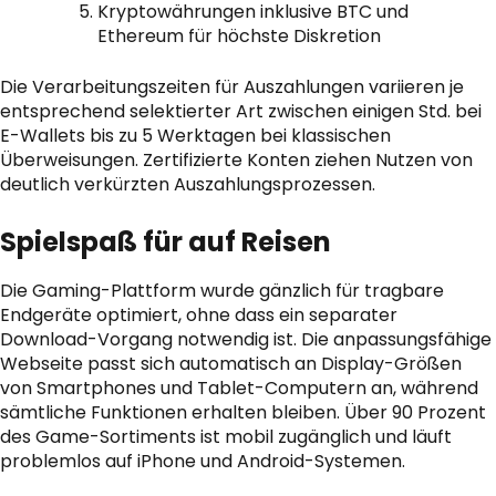
Kryptowährungen inklusive BTC und
Ethereum für höchste Diskretion
Die Verarbeitungszeiten für Auszahlungen variieren je
entsprechend selektierter Art zwischen einigen Std. bei
E-Wallets bis zu 5 Werktagen bei klassischen
Überweisungen. Zertifizierte Konten ziehen Nutzen von
deutlich verkürzten Auszahlungsprozessen.
Spielspaß für auf Reisen
Die Gaming-Plattform wurde gänzlich für tragbare
Endgeräte optimiert, ohne dass ein separater
Download-Vorgang notwendig ist. Die anpassungsfähige
Webseite passt sich automatisch an Display-Größen
von Smartphones und Tablet-Computern an, während
sämtliche Funktionen erhalten bleiben. Über 90 Prozent
des Game-Sortiments ist mobil zugänglich und läuft
problemlos auf iPhone und Android-Systemen.