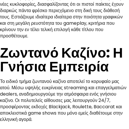
νέες κυκλοφορίες, διασφαλίζοντας ότι οι πιστοί παίκτες έχουν
διαρκώς πάντα φρέσκο περιεχόμενο στη δική τους διάθεσή
τους. Εστιάζουμε ιδιαίτερα ιδιαίτερα στην ποιότητα γραφικών
και στη μεγάλη ρευστότητα του gameplay, κριτήρια που
κρίνουν την εν τέλει τελική επιλογή κάθε τίτλου που
προσθέτουμε.
Ζωντανό Καζίνο: Η
Γνήσια Εμπειρία
Το ειδικό τμήμα ζωντανού καζίνο αποτελεί το κορυφαίο μας
ατού. Μέσω υψηλής ευκρίνειας streaming και επαγγελματιών
dealers, αναδημιουργούμε την ατμόσφαιρα ενός γνήσιου
καζίνο. Οι πολυτελείς αίθουσες μας λειτουργούν 24/7,
προσφέροντας εκδοχές Blackjack, Roulette, Baccarat και
αποκλειστικά game shows που μόνο εμείς διαθέτουμε στην
ελληνική αγορά.