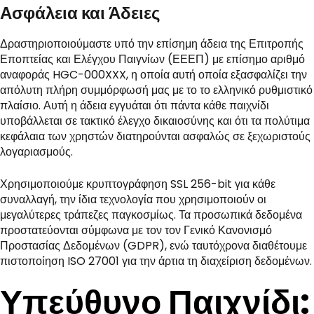
Ασφάλεια και Άδειες
Δραστηριοποιούμαστε υπό την επίσημη άδεια της Επιτροπής
Εποπτείας και Ελέγχου Παιγνίων (ΕΕΕΠ) με επίσημο αριθμό
αναφοράς HGC-000XXX, η οποία αυτή οποία εξασφαλίζει την
απόλυτη πλήρη συμμόρφωσή μας με το το ελληνικό ρυθμιστικό
πλαίσιο. Αυτή η άδεια εγγυάται ότι πάντα κάθε παιχνίδι
υποβάλλεται σε τακτικό έλεγχο δικαιοσύνης και ότι τα πολύτιμα
κεφάλαια των χρηστών διατηρούνται ασφαλώς σε ξεχωριστούς
λογαριασμούς.
Χρησιμοποιούμε κρυπτογράφηση SSL 256-bit για κάθε
συναλλαγή, την ίδια τεχνολογία που χρησιμοποιούν οι
μεγαλύτερες τράπεζες παγκοσμίως. Τα προσωπικά δεδομένα
προστατεύονται σύμφωνα με τον τον Γενικό Κανονισμό
Προστασίας Δεδομένων (GDPR), ενώ ταυτόχρονα διαθέτουμε
πιστοποίηση ISO 27001 για την άρτια τη διαχείριση δεδομένων.
Υπεύθυνο Παιχνίδι: