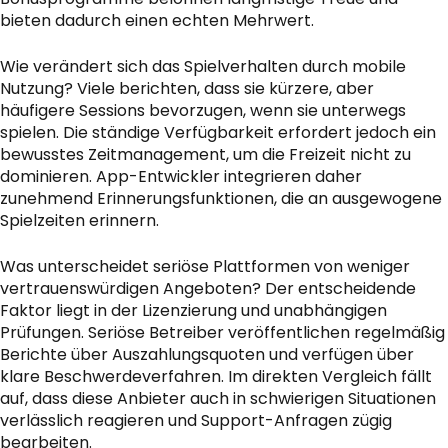
bieten dadurch einen echten Mehrwert.
Wie verändert sich das Spielverhalten durch mobile
Nutzung? Viele berichten, dass sie kürzere, aber
häufigere Sessions bevorzugen, wenn sie unterwegs
spielen. Die ständige Verfügbarkeit erfordert jedoch ein
bewusstes Zeitmanagement, um die Freizeit nicht zu
dominieren. App-Entwickler integrieren daher
zunehmend Erinnerungsfunktionen, die an ausgewogene
Spielzeiten erinnern.
Was unterscheidet seriöse Plattformen von weniger
vertrauenswürdigen Angeboten? Der entscheidende
Faktor liegt in der Lizenzierung und unabhängigen
Prüfungen. Seriöse Betreiber veröffentlichen regelmäßig
Berichte über Auszahlungsquoten und verfügen über
klare Beschwerdeverfahren. Im direkten Vergleich fällt
auf, dass diese Anbieter auch in schwierigen Situationen
verlässlich reagieren und Support-Anfragen zügig
bearbeiten.