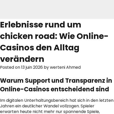
Erlebnisse rund um
chicken road: Wie Online-
Casinos den Alltag
verändern
Posted on
13 juin 2026
by
werteni Ahmed
Warum Support und Transparenz in
Online-Casinos entscheidend sind
Im digitalen Unterhaltungsbereich hat sich in den letzten
Jahren ein deutlicher Wandel vollzogen. Spieler
erwarten heute nicht mehr nur spannende Spiele,