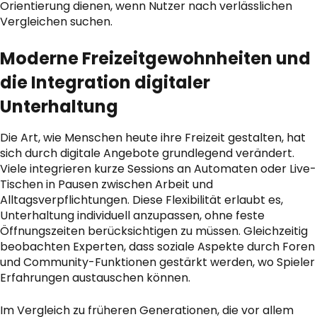
Orientierung dienen, wenn Nutzer nach verlässlichen
Vergleichen suchen.
Moderne Freizeitgewohnheiten und
die Integration digitaler
Unterhaltung
Die Art, wie Menschen heute ihre Freizeit gestalten, hat
sich durch digitale Angebote grundlegend verändert.
Viele integrieren kurze Sessions an Automaten oder Live-
Tischen in Pausen zwischen Arbeit und
Alltagsverpflichtungen. Diese Flexibilität erlaubt es,
Unterhaltung individuell anzupassen, ohne feste
Öffnungszeiten berücksichtigen zu müssen. Gleichzeitig
beobachten Experten, dass soziale Aspekte durch Foren
und Community-Funktionen gestärkt werden, wo Spieler
Erfahrungen austauschen können.
Im Vergleich zu früheren Generationen, die vor allem