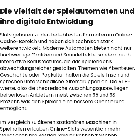
Die Vielfalt der Spielautomaten und
ihre digitale Entwicklung
Slots gehören zu den beliebtesten Formaten im Online-
Casino-Bereich und haben sich technisch stark
weiterentwickelt. Moderne Automaten bieten nicht nur
hochwertige Grafiken und Soundeffekte, sondern auch
interaktive Bonusfeatures, die das Spielerlebnis
abwechslungsreicher gestalten. Themen wie Abenteuer,
Geschichte oder Popkultur halten die Spiele frisch und
sprechen unterschiedliche Altersgruppen an. Die RTP-
Werte, also die theoretische Auszahlungsquote, liegen
bei seriösen Anbietern meist zwischen 95 und 98
Prozent, was den Spielern eine bessere Orientierung
ermöglicht.
Im Vergleich zu älteren stationären Maschinen in
Spielhallen erlauben Online-Slots wesentlich mehr
Variationen pro Session. Spieler können zwischen