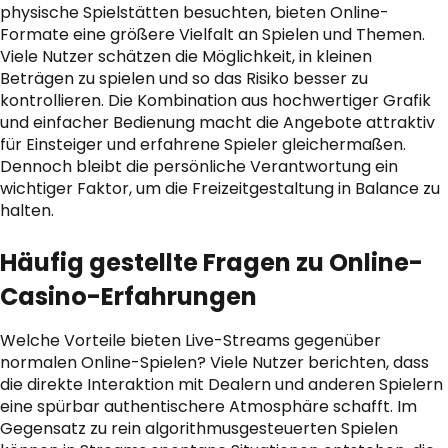
physische Spielstätten besuchten, bieten Online-
Formate eine größere Vielfalt an Spielen und Themen.
Viele Nutzer schätzen die Möglichkeit, in kleinen
Beträgen zu spielen und so das Risiko besser zu
kontrollieren. Die Kombination aus hochwertiger Grafik
und einfacher Bedienung macht die Angebote attraktiv
für Einsteiger und erfahrene Spieler gleichermaßen.
Dennoch bleibt die persönliche Verantwortung ein
wichtiger Faktor, um die Freizeitgestaltung in Balance zu
halten.
Häufig gestellte Fragen zu Online-
Casino-Erfahrungen
Welche Vorteile bieten Live-Streams gegenüber
normalen Online-Spielen? Viele Nutzer berichten, dass
die direkte Interaktion mit Dealern und anderen Spielern
eine spürbar authentischere Atmosphäre schafft. Im
Gegensatz zu rein algorithmusgesteuerten Spielen