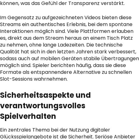
können, was das Gefühl der Transparenz verstärkt.
Im Gegensatz zu aufgezeichneten Videos bieten diese
Streams ein authentisches Erlebnis, bei dem spontane
Interaktionen möglich sind. Viele Plattformen erlauben
es, direkt aus dem Stream heraus an einem Tisch Platz
zu nehmen, ohne lange Ladezeiten. Die technische
Qualität hat sich in den letzten Jahren stark verbessert,
sodass auch auf mobilen Geräten stabile Übertragungen
möglich sind. Spieler berichten häufig, dass sie diese
Formate als entspannendere Alternative zu schnellen
Slot-Sessions wahrnehmen.
Sicherheitsaspekte und
verantwortungsvolles
Spielverhalten
Ein zentrales Thema bei der Nutzung digitaler
Glücksspielangebote ist die Sicherheit. Seriöse Anbieter