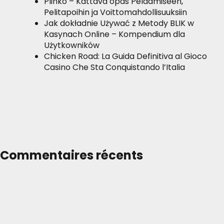
Plinko – Kattava opas Pelaamiseen,
Pelitapoihin ja Voittomahdollisuuksiin
Jak dokładnie Używać z Metody BLIK w
Kasynach Online – Kompendium dla
Użytkowników
Chicken Road: La Guida Definitiva al Gioco
Casino Che Sta Conquistando l’Italia
Commentaires récents