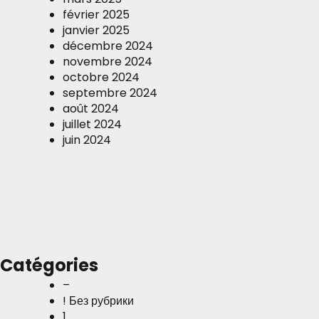
février 2025
janvier 2025
décembre 2024
novembre 2024
octobre 2024
septembre 2024
août 2024
juillet 2024
juin 2024
Catégories
–
! Без рубрики
1