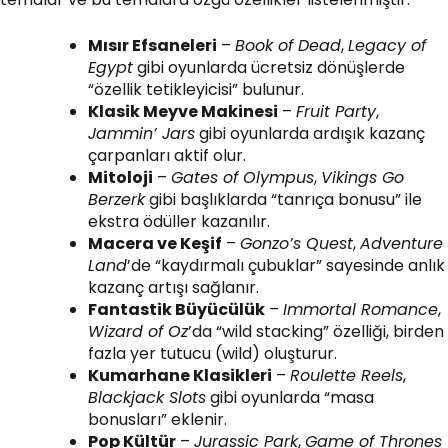
Mısır Efsaneleri
–
Book of Dead
,
Legacy of
Egypt
gibi oyunlarda ücretsiz dönüşlerde
“özellik tetikleyicisi” bulunur.
Klasik Meyve Makinesi
–
Fruit Party
,
Jammin’ Jars
gibi oyunlarda ardışık kazanç
çarpanları aktif olur.
Mitoloji
–
Gates of Olympus
,
Vikings Go
Berzerk
gibi başlıklarda “tanrıça bonusu” ile
ekstra ödüller kazanılır.
Macera ve Keşif
–
Gonzo’s Quest
,
Adventure
Land
’de “kaydırmalı çubuklar” sayesinde anlık
kazanç artışı sağlanır.
Fantastik Büyücülük
–
Immortal Romance
,
Wizard of Oz
’da “wild stacking” özelliği, birden
fazla yer tutucu (wild) oluşturur.
Kumarhane Klasikleri
–
Roulette Reels
,
Blackjack Slots
gibi oyunlarda “masa
bonusları” eklenir.
Pop Kültür
–
Jurassic Park
,
Game of Thrones