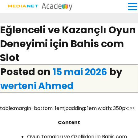
Eğlenceli ve Kazançlı Oyun
Deneyimi için Bahis com
Slot
Posted on
by
15 mai 2026
werteni Ahmed
table;margin-bottom: 1em;padding: 1em;width: 350px; »>
Content
Oyun Temaları ve Özellikleri ile Bahis com