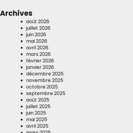
Archives
août 2026
juillet 2026
juin 2026
mai 2026
avril 2026
mars 2026
février 2026
janvier 2026
décembre 2025
novembre 2025
octobre 2025
septembre 2025
août 2025
juillet 2025
juin 2025
mai 2025
avril 2025
mars 2025