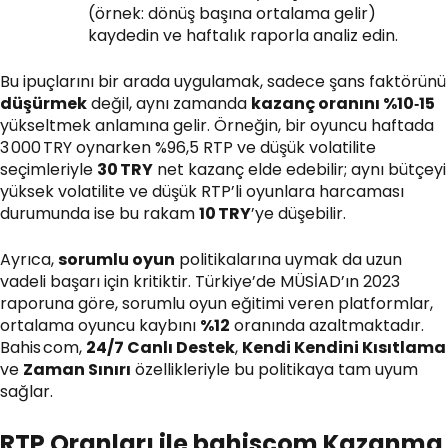
(örnek: dönüş başına ortalama gelir)
kaydedin ve haftalık raporla analiz edin.
Bu ipuçlarını bir arada uygulamak, sadece şans faktörünü
düşürmek
değil, aynı zamanda
kazanç oranını %10‑15
yükseltmek anlamına gelir. Örneğin, bir oyuncu haftada
3 000 TRY oynarken %96,5 RTP ve düşük volatilite
seçimleriyle
30 TRY
net kazanç elde edebilir; aynı bütçeyi
yüksek volatilite ve düşük RTP’li oyunlara harcaması
durumunda ise bu rakam
10 TRY
’ye düşebilir.
Ayrıca,
sorumlu oyun
politikalarına uymak da uzun
vadeli başarı için kritiktir. Türkiye’de MÜSİAD’ın 2023
raporuna göre, sorumlu oyun eğitimi veren platformlar,
ortalama oyuncu kaybını
%12
oranında azaltmaktadır.
Bahis com,
24/7 Canlı Destek
,
Kendi Kendini Kısıtlama
ve
Zaman Sınırı
özellikleriyle bu politikaya tam uyum
sağlar.
RTP Oranları ile bahiscom Kazanma