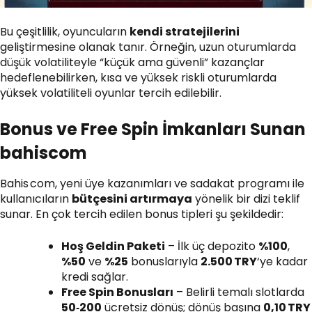
Bu çeşitlilik, oyuncuların
kendi stratejilerini
geliştirmesine olanak tanır. Örneğin, uzun oturumlarda
düşük volatiliteyle “küçük ama güvenli” kazançlar
hedeflenebilirken, kısa ve yüksek riskli oturumlarda
yüksek volatiliteli oyunlar tercih edilebilir.
Bonus ve Free Spin İmkanları Sunan
bahiscom
Bahis com, yeni üye kazanımları ve sadakat programı ile
kullanıcıların
bütçesini artırmaya
yönelik bir dizi teklif
sunar. En çok tercih edilen bonus tipleri şu şekildedir:
Hoş Geldin Paketi
– İlk üç depozito
%100
,
%50
ve
%25
bonuslarıyla
2.500 TRY
‘ye kadar
kredi sağlar.
Free Spin Bonusları
– Belirli temalı slotlarda
50‑200
ücretsiz dönüş; dönüş başına
0,10 TRY