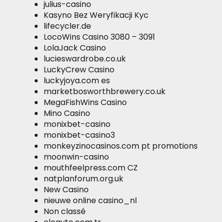
julius-casino
Kasyno Bez Weryfikacji Kyc
lifecycler.de
LocoWins Casino 3080 – 3091
LolaJack Casino
lucieswardrobe.co.uk
LuckyCrew Casino
luckyjoya.com es
marketbosworthbrewery.co.uk
MegaFishWins Casino
Mino Casino
monixbet-casino
monixbet-casino3
monkeyzinocasinos.com pt promotions
moonwin-casino
mouthfeelpress.com CZ
natplanforum.org.uk
New Casino
nieuwe online casino_nl
Non classé