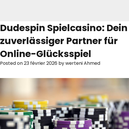
Dudespin Spielcasino: Dein
zuverlässiger Partner für
Online-Glücksspiel
Posted on
23 février 2026
by
werteni Ahmed