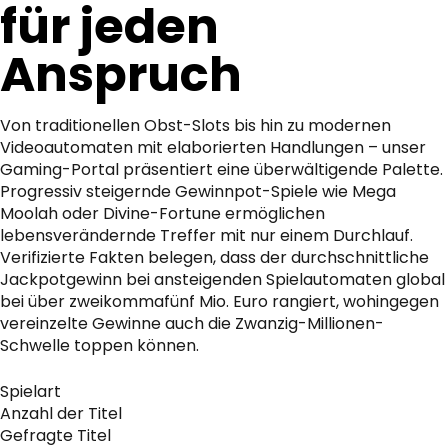
für jeden
Anspruch
Von traditionellen Obst-Slots bis hin zu modernen
Videoautomaten mit elaborierten Handlungen – unser
Gaming-Portal präsentiert eine überwältigende Palette.
Progressiv steigernde Gewinnpot-Spiele wie Mega
Moolah oder Divine-Fortune ermöglichen
lebensverändernde Treffer mit nur einem Durchlauf.
Verifizierte Fakten belegen, dass der durchschnittliche
Jackpotgewinn bei ansteigenden Spielautomaten global
bei über zweikommafünf Mio. Euro rangiert, wohingegen
vereinzelte Gewinne auch die Zwanzig-Millionen-
Schwelle toppen können.
Spielart
Anzahl der Titel
Gefragte Titel