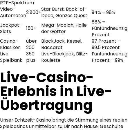
RTP-Spektrum
Video-
Star Burst, Book-of-
2.800+
94% – 98%
Automaten
Dead, Gonzos Quest
88% –
Jackpot-
Mega-Moolah, Halle
150+
Fünfundneunzig
Slots
der Götter
Prozent
Casino-
über
BlackJack, Kessel,
97 Prozent –
Klassiker
200
Baccarat
99,5 Prozent
Live
350
Live-Blackjack, Blitz-
Fünfundneunzig
Spielbank
plus
Roulette
Prozent – 99%
Live-Casino-
Erlebnis in Live-
Übertragung
Unser Echtzeit-Casino bringt die Stimmung eines realen
Spielcasinos unmittelbar zu Dir nach Hause. Geschulte