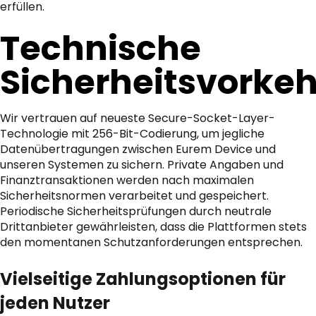
erfüllen.
Technische
Sicherheitsvorke
Wir vertrauen auf neueste Secure-Socket-Layer-
Technologie mit 256-Bit-Codierung, um jegliche
Datenübertragungen zwischen Eurem Device und
unseren Systemen zu sichern. Private Angaben und
Finanztransaktionen werden nach maximalen
Sicherheitsnormen verarbeitet und gespeichert.
Periodische Sicherheitsprüfungen durch neutrale
Drittanbieter gewährleisten, dass die Plattformen stets
den momentanen Schutzanforderungen entsprechen.
Vielseitige Zahlungsoptionen für
jeden Nutzer