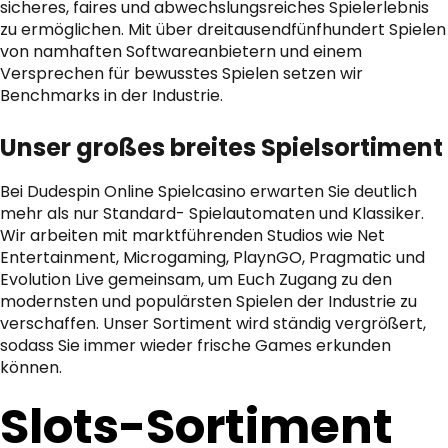
sicheres, faires und abwechslungsreiches Spielerlebnis
zu ermöglichen. Mit über dreitausendfünfhundert Spielen
von namhaften Softwareanbietern und einem
Versprechen für bewusstes Spielen setzen wir
Benchmarks in der Industrie.
Unser großes breites Spielsortiment
Bei Dudespin Online Spielcasino erwarten Sie deutlich
mehr als nur Standard- Spielautomaten und Klassiker.
Wir arbeiten mit marktführenden Studios wie Net
Entertainment, Microgaming, PlaynGO, Pragmatic und
Evolution Live gemeinsam, um Euch Zugang zu den
modernsten und populärsten Spielen der Industrie zu
verschaffen. Unser Sortiment wird ständig vergrößert,
sodass Sie immer wieder frische Games erkunden
können.
Slots-Sortiment