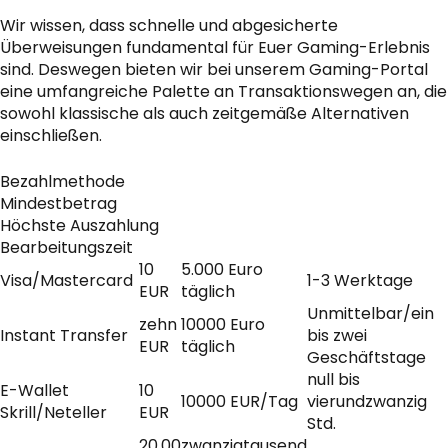
Wir wissen, dass schnelle und abgesicherte
Überweisungen fundamental für Euer Gaming-Erlebnis
sind. Deswegen bieten wir bei unserem Gaming-Portal
eine umfangreiche Palette an Transaktionswegen an, die
sowohl klassische als auch zeitgemäße Alternativen
einschließen.
Bezahlmethode
Mindestbetrag
Höchste Auszahlung
Bearbeitungszeit
10
5.000 Euro
Visa/Mastercard
1-3 Werktage
EUR
täglich
Unmittelbar/ein
zehn
10000 Euro
Instant Transfer
bis zwei
EUR
täglich
Geschäftstage
null bis
E-Wallet
10
10000 EUR/Tag
vierundzwanzig
Skrill/Neteller
EUR
Std.
20,00
zwanzigtausend