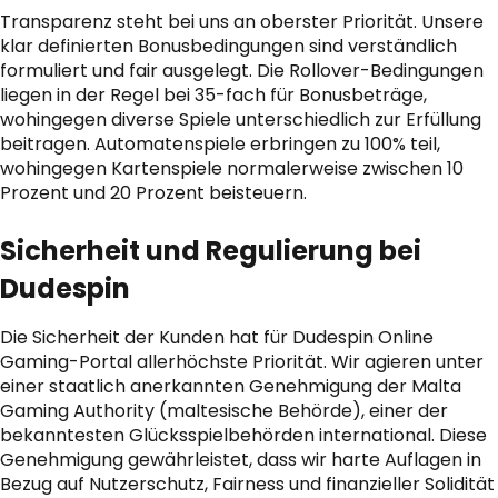
Transparenz steht bei uns an oberster Priorität. Unsere
klar definierten Bonusbedingungen sind verständlich
formuliert und fair ausgelegt. Die Rollover-Bedingungen
liegen in der Regel bei 35-fach für Bonusbeträge,
wohingegen diverse Spiele unterschiedlich zur Erfüllung
beitragen. Automatenspiele erbringen zu 100% teil,
wohingegen Kartenspiele normalerweise zwischen 10
Prozent und 20 Prozent beisteuern.
Sicherheit und Regulierung bei
Dudespin
Die Sicherheit der Kunden hat für Dudespin Online
Gaming-Portal allerhöchste Priorität. Wir agieren unter
einer staatlich anerkannten Genehmigung der Malta
Gaming Authority (maltesische Behörde), einer der
bekanntesten Glücksspielbehörden international. Diese
Genehmigung gewährleistet, dass wir harte Auflagen in
Bezug auf Nutzerschutz, Fairness und finanzieller Solidität