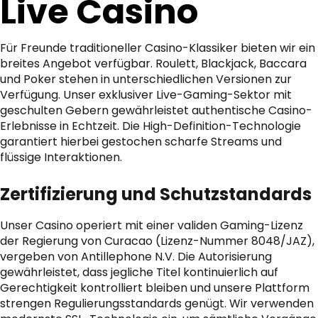
Live Casino
Für Freunde traditioneller Casino-Klassiker bieten wir ein
breites Angebot verfügbar. Roulett, Blackjack, Baccara
und Poker stehen in unterschiedlichen Versionen zur
Verfügung. Unser exklusiver Live-Gaming-Sektor mit
geschulten Gebern gewährleistet authentische Casino-
Erlebnisse in Echtzeit. Die High-Definition-Technologie
garantiert hierbei gestochen scharfe Streams und
flüssige Interaktionen.
Zertifizierung und Schutzstandards
Unser Casino operiert mit einer validen Gaming-Lizenz
der Regierung von Curacao (Lizenz-Nummer 8048/JAZ),
vergeben von Antillephone N.V. Die Autorisierung
gewährleistet, dass jegliche Titel kontinuierlich auf
Gerechtigkeit kontrolliert bleiben und unsere Plattform
strengen Regulierungsstandards genügt. Wir verwenden