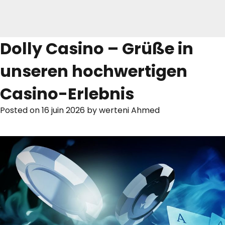
Dolly Casino – Grüße in
unseren hochwertigen
Casino-Erlebnis
Posted on
16 juin 2026
by
werteni Ahmed