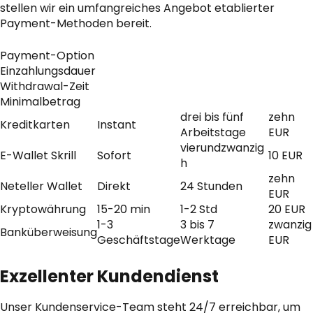
stellen wir ein umfangreiches Angebot etablierter
Payment-Methoden bereit.
Payment-Option
Einzahlungsdauer
Withdrawal-Zeit
Minimalbetrag
drei bis fünf
zehn
Kreditkarten
Instant
Arbeitstage
EUR
vierundzwanzig
E-Wallet Skrill
Sofort
10 EUR
h
zehn
Neteller Wallet
Direkt
24 Stunden
EUR
Kryptowährung
15-20 min
1-2 Std
20 EUR
1-3
3 bis 7
zwanzig
Banküberweisung
Geschäftstage
Werktage
EUR
Exzellenter Kundendienst
Unser Kundenservice-Team steht 24/7 erreichbar, um