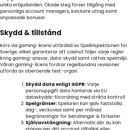
unika erbjudanden. Ökade steg förser tillgång med
personliga account managers, kvickare uttag samt
anpassade bonusar.
Skydd & tillstånd
körs via gaming-licens utfärdad av Spelinspektionen för
Sverige, vilket garanterar att casinot följer varje regler
kring gaming-ansvar, data-skydd samt rättvis spelmiljö.
Våran gaming-licens fordrar regelbundna revisioner
utförda av oberoende test-organ.
Skydd data enligt GDPR:
Varje
personuppgift data hanteras via EU
dataskydds-förordning med strikta kontroll
Spelgränser:
Spelaren kan själv fastställa
dag-, veckovisa samt per månad
begränsningar för betalningar & förluster
Självavstängning:
Alternativ där du kan
stänga ner ditt account tillfälligt eller