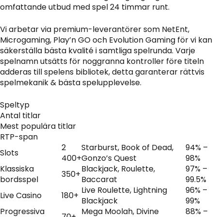
omfattande utbud med spel 24 timmar runt.
Vi arbetar via premium-leverantörer som NetEnt,
Microgaming, Play’n GO och Evolution Gaming för vi kan
säkerställa bästa kvalité i samtliga spelrunda. Varje
spelnamn utsätts för noggranna kontroller före titeln
adderas till spelens bibliotek, detta garanterar rättvis
spelmekanik & bästa spelupplevelse.
Speltyp
Antal titlar
Mest populära titlar
RTP-span
2
Starburst, Book of Dead,
94% –
Slots
400+
Gonzo’s Quest
98%
Klassiska
Blackjack, Roulette,
97% –
350+
bordsspel
Baccarat
99.5%
Live Roulette, Lightning
96% –
Live Casino
180+
Blackjack
99%
Progressiva
Mega Moolah, Divine
88% –
70+