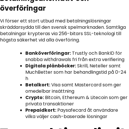
överföringar
Vi förser ett stort utbud med betalningslösningar
skräddarsydda till den svensk spelmarknaden. Samtliga
betalningar krypteras via 256-bitars SSL-teknologi till
högsta säkerhet vid alla överföring.
Banköverföringar:
Trustly och BankID för
snabba withdrawals fri från extra verifiering
Digitala plånböcker:
Skrill, Neteller samt
MuchBetter som har behandlingstid på 0-24
h
Betalkort:
Visa samt Mastercard som ger
omedelbar insättning
Crypto:
Bitcoin, Ethereum & Litecoin som ger
privata transaktioner
Prepaidkort:
Paysafecard åt användare
vilka väljer cash-baserade lösningar