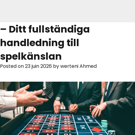
– Ditt fullständiga
handledning till
spelkänslan
Posted on
23 juin 2026
by
werteni Ahmed