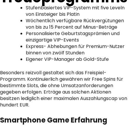
Stufenbasiertes VIP-System mit five Leveln
von Einsteiger bis Platin
Wöchentlich verfügbare Rückvergütungen
von bis zu 15 Percent auf Minus-Beträge
Personalisierte Geburtstagsprämien und
einzigartige VIP-Events
Express- Abhebungen für Premium-Nutzer
binnen von zwölf Stunden
Eigener VIP-Manager ab Gold-Stufe
Besonders reizvoll gestaltet sich das Freispiel-
Programm. Kontinuierlich gewähren wir Free Spins für
bestimmte Slots, die ohne Umsatzanforderungen
gegeben erfolgen. Erträge aus solchen Aktionen
besitzen lediglich einer maximalen Auszahlungscap von
hundert EUR.
Smartphone Game Erfahrung