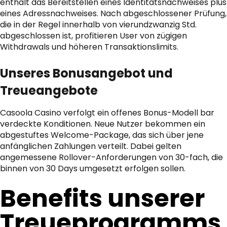
enthält das Bereitstellen eines Identitätsnachweises plus
eines Adressnachweises. Nach abgeschlossener Prüfung,
die in der Regel innerhalb von vierundzwanzig Std.
abgeschlossen ist, profitieren User von zügigen
Withdrawals und höheren Transaktionslimits.
Unseres Bonusangebot und
Treueangebote
Casoola Casino verfolgt ein offenes Bonus-Modell bar
verdeckte Konditionen. Neue Nutzer bekommen ein
abgestuftes Welcome-Package, das sich über jene
anfänglichen Zahlungen verteilt. Dabei gelten
angemessene Rollover-Anforderungen von 30-fach, die
binnen von 30 Days umgesetzt erfolgen sollen.
Benefits unserer
Treueprogramms