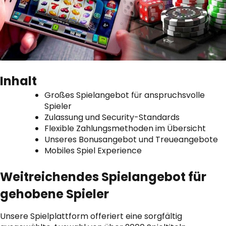
Inhalt
Großes Spielangebot für anspruchsvolle
Spieler
Zulassung und Security-Standards
Flexible Zahlungsmethoden im Übersicht
Unseres Bonusangebot und Treueangebote
Mobiles Spiel Experience
Weitreichendes Spielangebot für
gehobene Spieler
Unsere Spielplattform offeriert eine sorgfältig