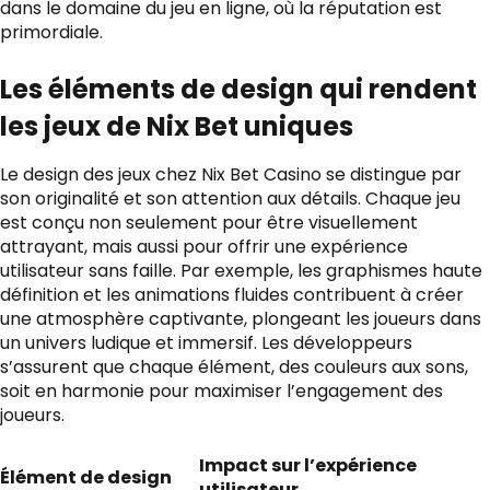
dans le domaine du jeu en ligne, où la réputation est
primordiale.
Les éléments de design qui rendent
les jeux de Nix Bet uniques
Le design des jeux chez Nix Bet Casino se distingue par
son originalité et son attention aux détails. Chaque jeu
est conçu non seulement pour être visuellement
attrayant, mais aussi pour offrir une expérience
utilisateur sans faille. Par exemple, les graphismes haute
définition et les animations fluides contribuent à créer
une atmosphère captivante, plongeant les joueurs dans
un univers ludique et immersif. Les développeurs
s’assurent que chaque élément, des couleurs aux sons,
soit en harmonie pour maximiser l’engagement des
joueurs.
Impact sur l’expérience
Élément de design
utilisateur