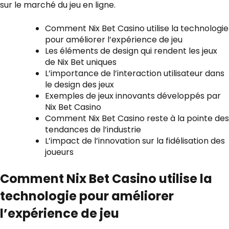
sur le marché du jeu en ligne.
Comment Nix Bet Casino utilise la technologie
pour améliorer l’expérience de jeu
Les éléments de design qui rendent les jeux
de Nix Bet uniques
L’importance de l’interaction utilisateur dans
le design des jeux
Exemples de jeux innovants développés par
Nix Bet Casino
Comment Nix Bet Casino reste à la pointe des
tendances de l’industrie
L’impact de l’innovation sur la fidélisation des
joueurs
Comment Nix Bet Casino utilise la
technologie pour améliorer
l’expérience de jeu