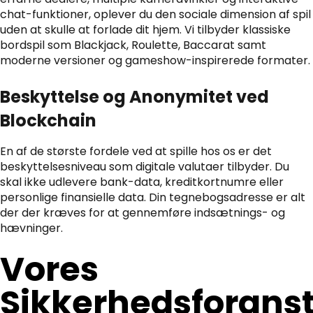
chat-funktioner, oplever du den sociale dimension af spil
uden at skulle at forlade dit hjem. Vi tilbyder klassiske
bordspil som Blackjack, Roulette, Baccarat samt
moderne versioner og gameshow-inspirerede formater.
Beskyttelse og Anonymitet ved
Blockchain
En af de største fordele ved at spille hos os er det
beskyttelsesniveau som digitale valutaer tilbyder. Du
skal ikke udlevere bank-data, kreditkortnumre eller
personlige finansielle data. Din tegnebogsadresse er alt
der der kræves for at gennemføre indsætnings- og
hævninger.
Vores
Sikkerhedsforanst