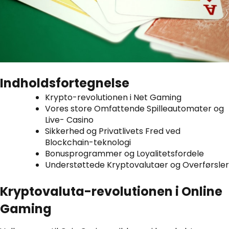
Indholdsfortegnelse
Krypto-revolutionen i Net Gaming
Vores store Omfattende Spilleautomater og
Live- Casino
Sikkerhed og Privatlivets Fred ved
Blockchain-teknologi
Bonusprogrammer og Loyalitetsfordele
Understøttede Kryptovalutaer og Overførsler
Kryptovaluta-revolutionen i Online
Gaming