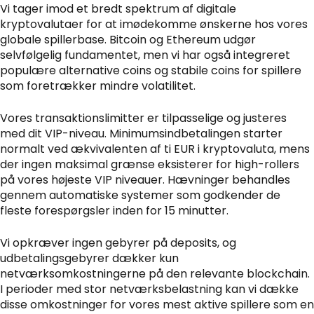
Vi tager imod et bredt spektrum af digitale
kryptovalutaer for at imødekomme ønskerne hos vores
globale spillerbase. Bitcoin og Ethereum udgør
selvfølgelig fundamentet, men vi har også integreret
populære alternative coins og stabile coins for spillere
som foretrækker mindre volatilitet.
Vores transaktionslimitter er tilpasselige og justeres
med dit VIP-niveau. Minimumsindbetalingen starter
normalt ved ækvivalenten af ti EUR i kryptovaluta, mens
der ingen maksimal grænse eksisterer for high-rollers
på vores højeste VIP niveauer. Hævninger behandles
gennem automatiske systemer som godkender de
fleste forespørgsler inden for 15 minutter.
Vi opkræver ingen gebyrer på deposits, og
udbetalingsgebyrer dækker kun
netværksomkostningerne på den relevante blockchain.
I perioder med stor netværksbelastning kan vi dække
disse omkostninger for vores mest aktive spillere som en