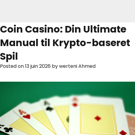
Coin Casino: Din Ultimate
Manual til Krypto-baseret
Spil
Posted on
13 juin 2026
by
werteni Ahmed