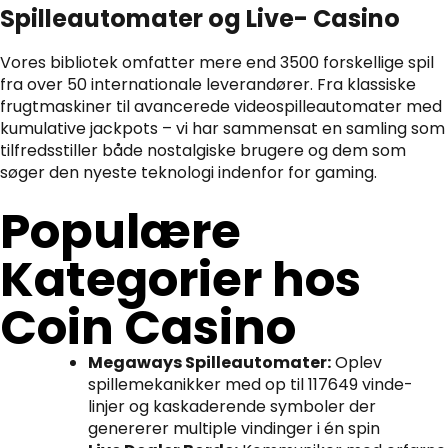
Spilleautomater og Live- Casino
Vores bibliotek omfatter mere end 3500 forskellige spil
fra over 50 internationale leverandører. Fra klassiske
frugtmaskiner til avancerede videospilleautomater med
kumulative jackpots – vi har sammensat en samling som
tilfredsstiller både nostalgiske brugere og dem som
søger den nyeste teknologi indenfor for gaming.
Populære
Kategorier hos
Coin Casino
Megaways Spilleautomater:
Oplev
spillemekanikker med op til 117649 vinde-
linjer og kaskaderende symboler der
genererer multiple vindinger i én spin