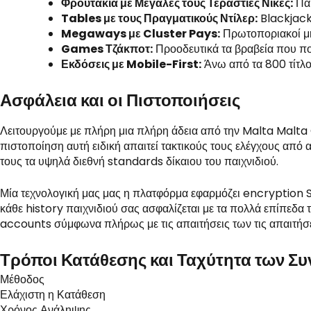
Φρουτάκια με Μεγάλες τους Τεράστιες Νίκες:
Παι
Tables με τους Πραγματικούς Ντίλερ:
Blackjack
Megaways με Cluster Pays:
Πρωτοποριακοί μηχ
Games Τζάκποτ:
Προοδευτικά τα βραβεία που πο
Εκδόσεις με Mobile-First:
Άνω από τα 800 τίτλ
Ασφάλεια και οι Πιστοποιήσεις
Λειτουργούμε με πλήρη μια πλήρη άδεια από την Malta Malta 
πιστοποίηση αυτή ειδική απαιτεί τακτικούς τους ελέγχους από 
τους τα υψηλά διεθνή standards δίκαιου του παιχνιδιού.
Μία τεχνολογική μας μας η πλατφόρμα εφαρμόζει encryption SS
κάθε history παιχνιδιού σας ασφαλίζεται με τα πολλά επίπεδ
accounts σύμφωνα πλήρως με τις απαιτήσεις των τις απαιτήσε
Τρόποι Κατάθεσης και Ταχύτητα των Σ
Μέθοδος
Ελάχιστη η Κατάθεση
Χρόνος Ανάληψης