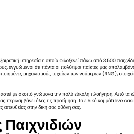
 εξαιρετική υπηρεσία η οποία φιλοξενεί πάνω από 3.500 παιχνί
λους, εγγυώμενοι ότι πάντα οι πολύτιμοι παίκτες μας απολαμβ
ποιημένες μηχανισμούς τυχαίων των νούμερων (RNG), στοιχείο
εδιαστεί με σκοπό γνώμονα την πολύ εύκολη πλοήγηση. Από τα κ
ας περιλαμβάνει όλες τις προτίμηση. Το ειδικό κομμάti live cas
ας απευθείας στην δική σας οθόνη σας.
ς Παιχνιδιών