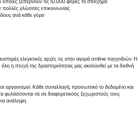
 οποίες ξεπερνούν τις 10.000 φορές το στοίχημα
ε πολλές γλώσσες επικοινωνίας
ρδους ανά κάθε γύρο
ηρές ελεγκτικές αρχές τις στην αγορά online παιχνιδιών. Η
 όλη η πτυχή της δραστηριότητας μας ακολουθεί με τα διεθνή
κοί οργανισμοί. Κάθε συναλλαγή, προσωπικό το δεδομένο και
τα φυλάσσονται σε σε διαφορετικούς ξεχωριστούς τους
για ανάληψη.