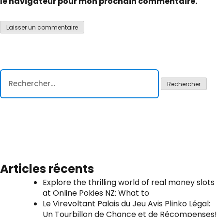
le navigateur pour mon prochain commentaire.
Rechercher :
Articles récents
Explore the thrilling world of real money slots
at Online Pokies NZ: What to
Le Virevoltant Palais du Jeu Avis Plinko Légal:
Un Tourbillon de Chance et de Récompenses!