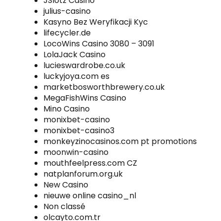
JSlotz Casino
julius-casino
Kasyno Bez Weryfikacji Kyc
lifecycler.de
LocoWins Casino 3080 – 3091
LolaJack Casino
lucieswardrobe.co.uk
luckyjoya.com es
marketbosworthbrewery.co.uk
MegaFishWins Casino
Mino Casino
monixbet-casino
monixbet-casino3
monkeyzinocasinos.com pt promotions
moonwin-casino
mouthfeelpress.com CZ
natplanforum.org.uk
New Casino
nieuwe online casino_nl
Non classé
olcayto.com.tr