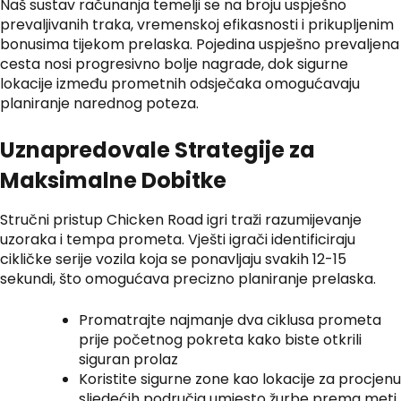
Naš sustav računanja temelji se na broju uspješno
prevaljivanih traka, vremenskoj efikasnosti i prikupljenim
bonusima tijekom prelaska. Pojedina uspješno prevaljena
cesta nosi progresivno bolje nagrade, dok sigurne
lokacije između prometnih odsječaka omogućavaju
planiranje narednog poteza.
Uznapredovale Strategije za
Maksimalne Dobitke
Stručni pristup Chicken Road igri traži razumijevanje
uzoraka i tempa prometa. Vješti igrači identificiraju
cikličke serije vozila koja se ponavljaju svakih 12-15
sekundi, što omogućava precizno planiranje prelaska.
Promatrajte najmanje dva ciklusa prometa
prije početnog pokreta kako biste otkrili
siguran prolaz
Koristite sigurne zone kao lokacije za procjenu
sljedećih područja umjesto žurbe prema meti