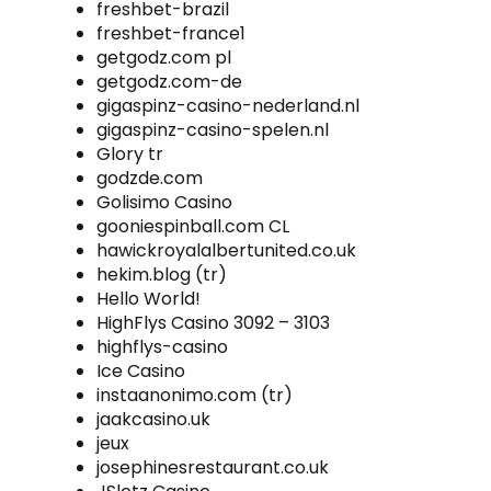
freshbet-brazil
freshbet-france1
getgodz.com pl
getgodz.com-de
gigaspinz-casino-nederland.nl
gigaspinz-casino-spelen.nl
Glory tr
godzde.com
Golisimo Casino
gooniespinball.com CL
hawickroyalalbertunited.co.uk
hekim.blog (tr)
Hello World!
HighFlys Casino 3092 – 3103
highflys-casino
Ice Casino
instaanonimo.com (tr)
jaakcasino.uk
jeux
josephinesrestaurant.co.uk