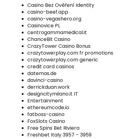
Casino Bez Ověření Identity
casino-beef.app
casino-vegashero.org
Casinovice PL
centrogammamedical.it
ChanceBit Casino
CrazyTower Casino Bonus
crazytowerplay.com fr promotions
crazytowerplay.com generic
credit card casinos
datemas.de
davinci-casino
derrickduan.work
designcitymilano.it IT
Entertainment
ethereumcode.io
fatboss-casino
FoxSlots Casino
Free Spins Bet Riviera
Freshbet Italy 3957 – 3959