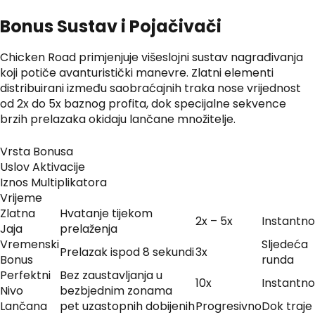
Bonus Sustav i Pojačivači
Chicken Road primjenjuje višeslojni sustav nagrađivanja
koji potiče avanturistički manevre. Zlatni elementi
distribuirani između saobraćajnih traka nose vrijednost
od 2x do 5x baznog profita, dok specijalne sekvence
brzih prelazaka okidaju lančane množitelje.
Vrsta Bonusa
Uslov Aktivacije
Iznos Multiplikatora
Vrijeme
Zlatna
Hvatanje tijekom
2x – 5x
Instantno
Jaja
prelaženja
Vremenski
Sljedeća
Prelazak ispod 8 sekundi
3x
Bonus
runda
Perfektni
Bez zaustavljanja u
10x
Instantno
Nivo
bezbjednim zonama
Lančana
pet uzastopnih dobijenih
Progresivno
Dok traje