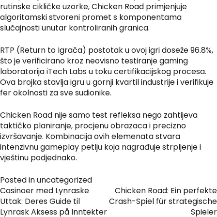
rutinske cikličke uzorke, Chicken Road primjenjuje
algoritamski stvoreni promet s komponentama
slučajnosti unutar kontroliranih granica.
RTP (Return to Igrača) postotak u ovoj igri doseže 96.8%,
što je verificirano kroz neovisno testiranje gaming
laboratorija iTech Labs u toku certifikacijskog procesa.
Ova brojka stavlja igru u gornji kvartil industrije i verifikuje
fer okolnosti za sve sudionike.
Chicken Road nije samo test refleksa nego zahtijeva
taktičko planiranje, procjenu obrazaca i precizno
izvršavanje. Kombinacija ovih elemenata stvara
intenzivnu gameplay petlju koja nagrađuje strpljenje i
vještinu podjednako.
Posted in
uncategorized
Navigation
Casinoer med Lynraske
Chicken Road: Ein perfekte
Uttak: Deres Guide til
Crash-Spiel für strategische
de
Lynrask Aksess på Inntekter
Spieler