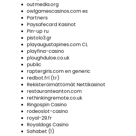
outmedia.org
owlgamescasinos.com es
Partners
Paysafecard Kasinot
Pin-up ru
pistolo3.gr
playaugustapines.com CL
playfina-casino
ploughduloe.co.uk
public
raptergiris.com en generic
redbot.frl (tr)
Rekisteröimättömät Nettikasinot
restauranteanton.com
rethinkingremote.co.uk
Ringospin Casino
rodeoslot-casino
royal-29.fr
Royaldogs Casino
Sahabet (1)