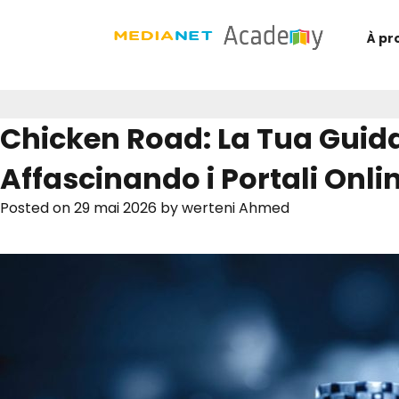
À pr
Chicken Road: La Tua Guid
Affascinando i Portali Onli
Posted on
29 mai 2026
by
werteni Ahmed