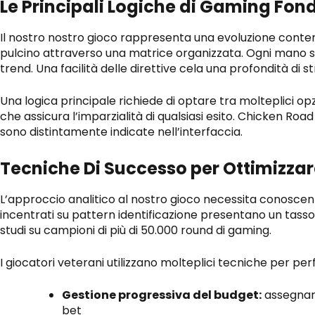
Le Principali Logiche di Gaming Fo
Il nostro nostro gioco rappresenta una evoluzione contempo
pulcino attraverso una matrice organizzata. Ogni mano si s
trend. Una facilità delle direttive cela una profondità di s
Una logica principale richiede di optare tra molteplici o
che assicura l’imparzialità di qualsiasi esito.
Chicken Road 
sono distintamente indicate nell’interfaccia.
Tecniche Di Successo per Ottimizzare
L’approccio analitico al nostro gioco necessita conoscenza
incentrati su pattern identificazione presentano un tas
studi su campioni di più di 50.000 round di gaming.
I giocatori veterani utilizzano molteplici tecniche per per
Gestione progressiva del budget:
assegnare
bet