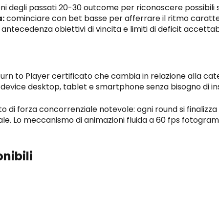
ni degli passati 20-30 outcome per riconoscere possibili 
a:
cominciare con bet basse per afferrare il ritmo caratter
ntecedenza obiettivi di vincita e limiti di deficit accettab
rn to Player certificato che cambia in relazione alla cate
evice desktop, tablet e smartphone senza bisogno di insta
o di forza concorrenziale notevole: ogni round si finalizz
ale. Lo meccanismo di animazioni fluida a 60 fps fotogram
nibili