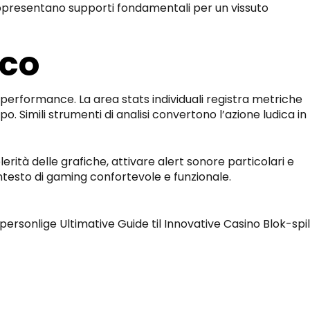
appresentano supporti fondamentali per un vissuto
oco
erformance. La area stats individuali registra metriche
. Simili strumenti di analisi convertono l’azione ludica in
erità delle grafiche, attivare alert sonore particolari e
ntesto di gaming confortevole e funzionale.
ersonlige Ultimative Guide til Innovative Casino Blok-spil