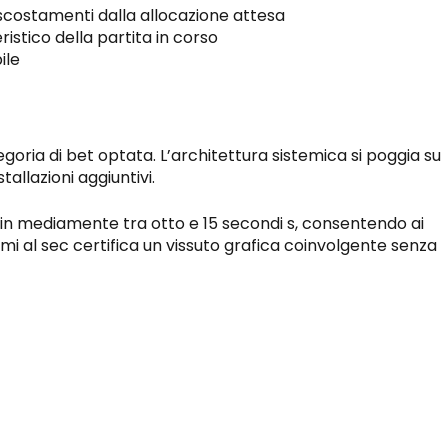
scostamenti dalla allocazione attesa
istico della partita in corso
ile
goria di bet optata. L’architettura sistemica si poggia su
llazioni aggiuntivi.
a in mediamente tra otto e 15 secondi s, consentendo ai
mi al sec certifica un vissuto grafica coinvolgente senza