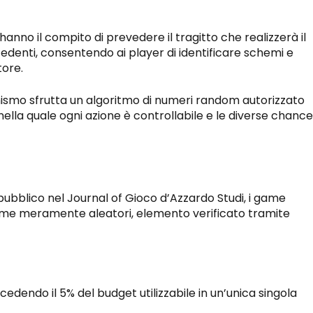
anno il compito di prevedere il tragitto che realizzerà il
cedenti, consentendo ai player di identificare schemi e
tore.
anismo sfrutta un algoritmo di numeri random autorizzato
lla quale ogni azione è controllabile e le diverse chance
 pubblico nel Journal of Gioco d’Azzardo Studi, i game
game meramente aleatori, elemento verificato tramite
edendo il 5% del budget utilizzabile in un’unica singola