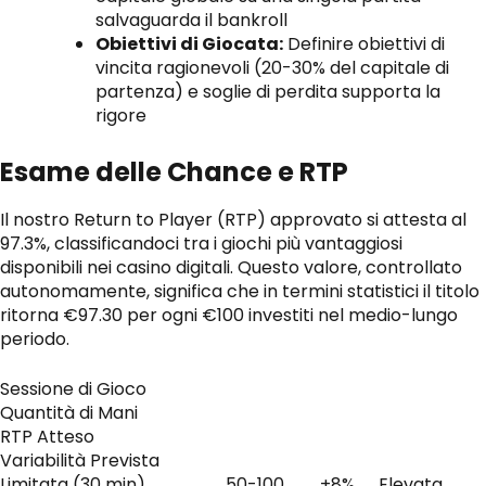
salvaguarda il bankroll
Obiettivi di Giocata:
Definire obiettivi di
vincita ragionevoli (20-30% del capitale di
partenza) e soglie di perdita supporta la
rigore
Esame delle Chance e RTP
Il nostro Return to Player (RTP) approvato si attesta al
97.3%, classificandoci tra i giochi più vantaggiosi
disponibili nei casino digitali. Questo valore, controllato
autonomamente, significa che in termini statistici il titolo
ritorna €97.30 per ogni €100 investiti nel medio-lungo
periodo.
Sessione di Gioco
Quantità di Mani
RTP Atteso
Variabilità Prevista
Limitata (30 min)
50-100
±8%
Elevata