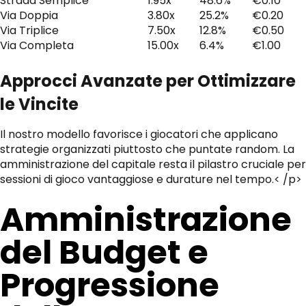
Strada Semplice
1.95x
48.6%
€0.10
Via Doppia
3.80x
25.2%
€0.20
Via Triplice
7.50x
12.8%
€0.50
Via Completa
15.00x
6.4%
€1.00
Approcci Avanzate per Ottimizzare
le Vincite
Il nostro modello favorisce i giocatori che applicano
strategie organizzati piuttosto che puntate random. La
amministrazione del capitale resta il pilastro cruciale per
sessioni di gioco vantaggiose e durature nel tempo.< /p>
Amministrazione
del Budget e
Progressione