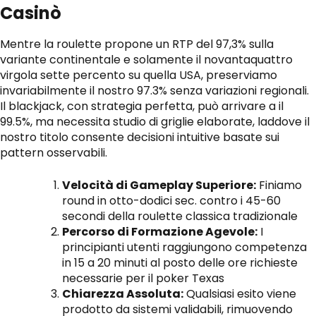
Casinò
Mentre la roulette propone un RTP del 97,3% sulla
variante continentale e solamente il novantaquattro
virgola sette percento su quella USA, preserviamo
invariabilmente il nostro 97.3% senza variazioni regionali.
Il blackjack, con strategia perfetta, può arrivare a il
99.5%, ma necessita studio di griglie elaborate, laddove il
nostro titolo consente decisioni intuitive basate sui
pattern osservabili.
Velocità di Gameplay Superiore:
Finiamo
round in otto-dodici sec. contro i 45-60
secondi della roulette classica tradizionale
Percorso di Formazione Agevole:
I
principianti utenti raggiungono competenza
in 15 a 20 minuti al posto delle ore richieste
necessarie per il poker Texas
Chiarezza Assoluta:
Qualsiasi esito viene
prodotto da sistemi validabili, rimuovendo