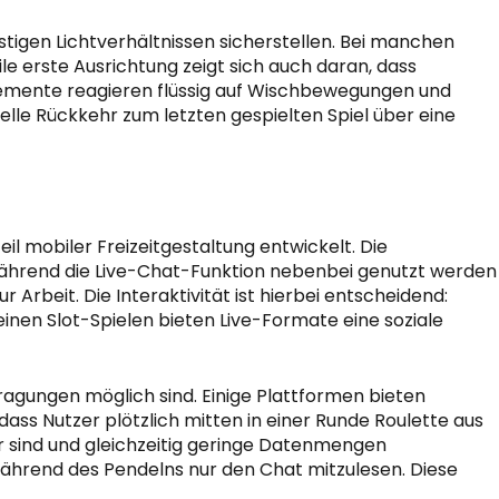
stigen Lichtverhältnissen sicherstellen. Bei manchen
e erste Ausrichtung zeigt sich auch daran, dass
 Elemente reagieren flüssig auf Wischbewegungen und
elle Rückkehr zum letzten gespielten Spiel über eine
l mobiler Freizeitgestaltung entwickelt. Die
 während die Live-Chat-Funktion nebenbei genutzt werden
Arbeit. Die Interaktivität ist hierbei entscheidend:
einen Slot-Spielen bieten Live-Formate eine soziale
ragungen möglich sind. Einige Plattformen bieten
ss Nutzer plötzlich mitten in einer Runde Roulette aus
r sind und gleichzeitig geringe Datenmengen
während des Pendelns nur den Chat mitzulesen. Diese