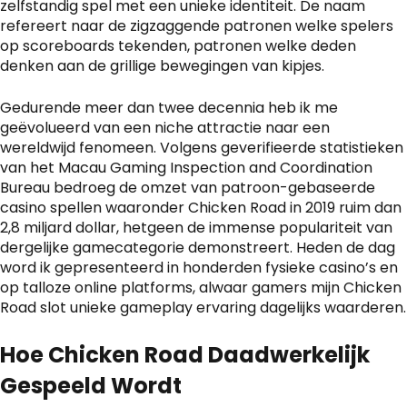
zelfstandig spel met een unieke identiteit. De naam
refereert naar de zigzaggende patronen welke spelers
op scoreboards tekenden, patronen welke deden
denken aan de grillige bewegingen van kipjes.
Gedurende meer dan twee decennia heb ik me
geëvolueerd van een niche attractie naar een
wereldwijd fenomeen. Volgens geverifieerde statistieken
van het Macau Gaming Inspection and Coordination
Bureau bedroeg de omzet van patroon-gebaseerde
casino spellen waaronder Chicken Road in 2019 ruim dan
2,8 miljard dollar, hetgeen de immense populariteit van
dergelijke gamecategorie demonstreert. Heden de dag
word ik gepresenteerd in honderden fysieke casino’s en
op talloze online platforms, alwaar gamers mijn
Chicken
Road slot
unieke gameplay ervaring dagelijks waarderen.
Hoe Chicken Road Daadwerkelijk
Gespeeld Wordt