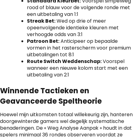
Standaard Kleurbet:
Voorspel simpelweg
rood of blauw voor de volgende ronde met
een uitbetaling van 1:1
Streak Bet:
Wed op drie of meer
opeenvolgende identieke kleuren met
verhoogde odds van 3:1
Patroon Bet:
Anticipeer op bepaalde
vormen in het rasterscherm voor premium
uitbetalingen tot 8:1
Route Switch Weddenschap:
Voorspel
wanneer een nieuwe kolom start met een
uitbetaling van 2:1
Winnende Tactieken en
Geavanceerde Speltheorie
Hoewel mijn uitkomsten totaal willekeurig zijn, hanteren
doorgewinterde gamers wel degelijk systematische
benaderingen. De « Weg Analyse Aanpak » houdt in dat
spelers minimaal 36 rondes observeren voordat ze